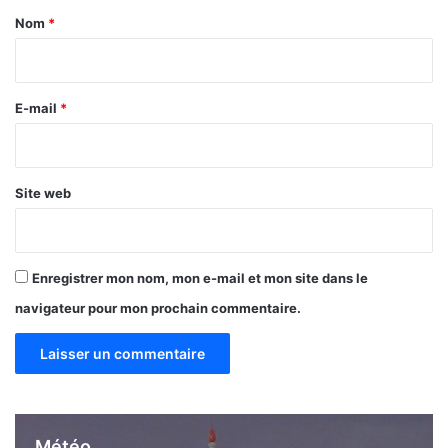
t
a
Nom
*
i
o
i
n
r
e
e
E-mail
*
t
l
*
’
e
Site web
a
u
Enregistrer mon nom, mon e-mail et mon site dans le
navigateur pour mon prochain commentaire.
Météo