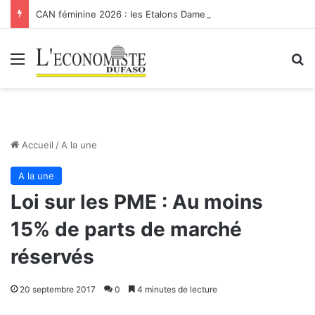
CAN féminine 2026 : les Etalons Dames quittent la compétition
Menu
R
Accueil
/
A la une
A la une
Loi sur les PME : Au moins
15% de parts de marché
réservés
20 septembre 2017
0
4 minutes de lecture