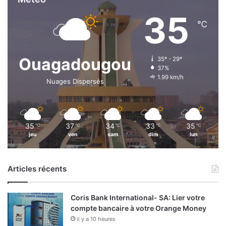
35
℃
Ouagadougou
35º - 29º
37%
1.99 km/h
Nuages Dispersés
35
37
34
33
35
℃
℃
℃
℃
℃
jeu
ven
sam
dim
lun
Articles récents
Coris Bank International- SA: Lier votre
compte bancaire à votre Orange Money
il y a 10 heures