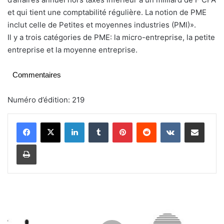
et qui tient une comptabilité régulière. La notion de PME
inclut celle de Petites et moyennes industries (PMI)».
Il y a trois catégories de PME: la micro-entreprise, la petite
entreprise et la moyenne entreprise.
Commentaires
Numéro d’édition: 219
Linkedin
Tumblr
Pinterest
Reddit
VKontakte
Partager par email
Imprimer
M
e
n