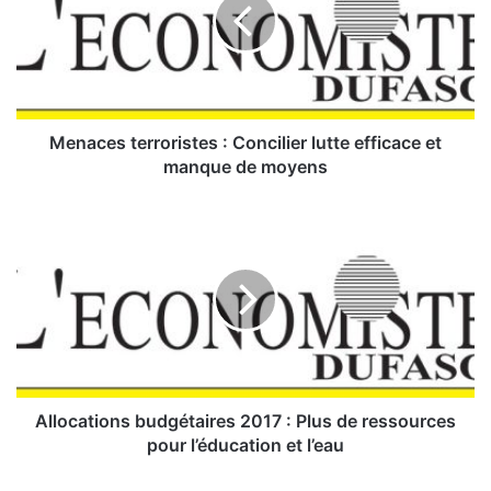
a
c
e
s
t
e
r
Menaces terroristes : Concilier lutte efficace et
r
manque de moyens
o
r
A
i
l
s
l
t
o
e
c
s
a
:
t
i
C
o
o
n
Allocations budgétaires 2017 : Plus de ressources
n
s
pour l’éducation et l’eau
c
b
i
u