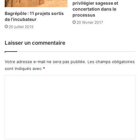
privilégier sagesse et
n
r
concertation dans le
q
e
Bagrépôle : 11 projets sortis
processus
u
s
de l’incubateur
20 février 2017
e
s
20 juillet 2015
d
o
e
u
Laisser un commentaire
m
r
o
c
y
e
Votre adresse e-mail ne sera pas publiée.
Les champs obligatoires
e
s
sont indiqués avec
*
n
p
s
o
C
u
r
o
l
m
’
m
é
d
e
u
n
c
a
t