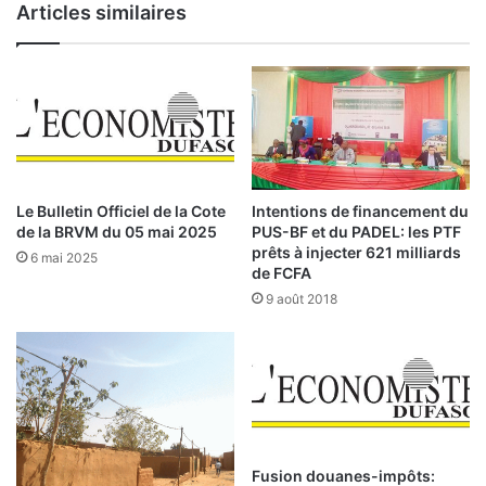
Articles similaires
l
d
i
g
e
é
r
t
l
a
u
i
t
r
t
e
e
s
Le Bulletin Officiel de la Cote
Intentions de financement du
e
2
de la BRVM du 05 mai 2025
PUS-BF et du PADEL: les PTF
f
0
prêts à injecter 621 milliards
6 mai 2025
f
1
de FCFA
i
7
9 août 2018
c
:
a
c
P
e
l
e
u
t
s
m
d
a
Fusion douanes-impôts:
e