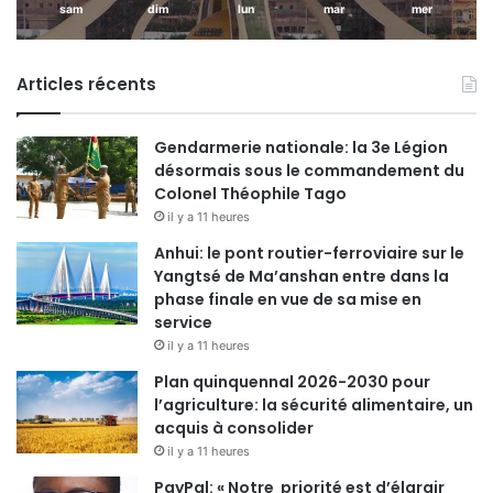
sam
dim
lun
mar
mer
Articles récents
Gendarmerie nationale: la 3e Légion
désormais sous le commandement du
Colonel Théophile Tago
il y a 11 heures
Anhui: le pont routier-ferroviaire sur le
Yangtsé de Ma’anshan entre dans la
phase finale en vue de sa mise en
service
il y a 11 heures
Plan quinquennal 2026-2030 pour
l’agriculture: la sécurité alimentaire, un
acquis à consolider
il y a 11 heures
PayPal: « Notre priorité est d’élargir