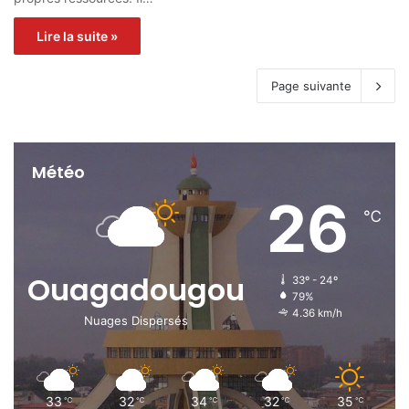
Lire la suite »
Page suivante
Météo
26
℃
Ouagadougou
33º - 24º
79%
4.36 km/h
Nuages Dispersés
33
32
34
32
35
℃
℃
℃
℃
℃