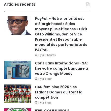
Articles récents
PayPal: « Notre priorité est
d’élargir l’accès à des
moyens plus efficaces » Dixit
Otto Williams, Senior Vice
President et Responsable
mondial des partenariats de
PAYPAL
il y a 5 heures
Coris Bank International- SA:
Lier votre compte bancaire à
votre Orange Money
il y a 1 jour
CAN féminine 2026 : les
Etalons Dames quittent la
compétition
il y a 1 jour
IFPB: COMMUNIQUE