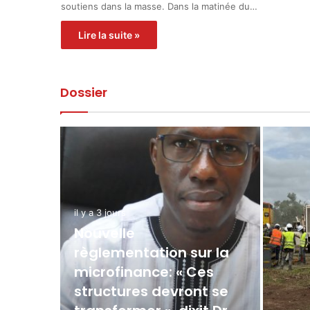
soutiens dans la masse. Dans la matinée du…
Lire la suite »
Dossier
il y a 3 jours
Nouvelle
règlementation sur la
microfinance: « Ces
structures devront se