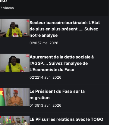
aso
/
7
Videos
Secteur bancaire burkinabè: L'Etat
de plus en plus présent..... Suivez
notre analyse
02:05
7 mai 2026
Apurement de la dette sociale à
l'AGSP.... Suivez l'analyse de
L'Economiste du Faso
02:22
14 avril 2026
Le Président du Faso sur la
migration
01:38
13 avril 2026
LE PF sur les relations avec le TOGO
02:58
13 avril 2026