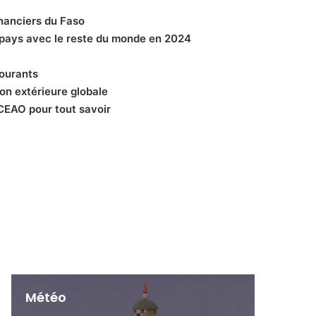
nanciers du Faso
COOPERATION AVEC LA RUSSIE
u pays avec le reste du monde en 2024
11:49
13 avril 2026
ourants
ion extérieure globale
PF FACE A LA PRESSE
DiplomatieAES
CEAO pour tout savoir
13:14
13 avril 2026
WhatsApp Video 2026 07 14 at 16
49 07
02:54
14 juillet 2026
Météo