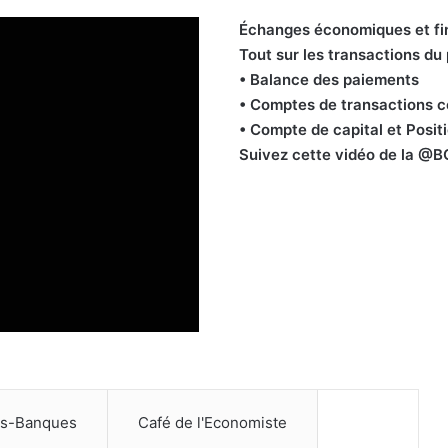
Échanges économiques et fi
5
Tout sur les transactions d
• Balance des paiements
• Comptes de transactions c
• Compte de capital et Posit
6
Suivez cette vidéo de la @B
7
es-Banques
Café de l'Economiste