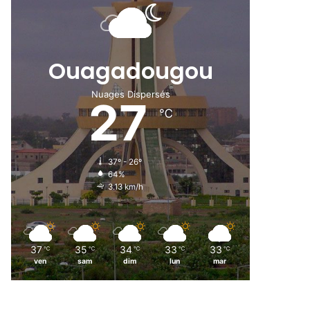
Ouagadougou
Nuages Dispersés
27
℃
37º - 26º
64%
3.13 km/h
37
35
34
33
33
℃
℃
℃
℃
℃
ven
sam
dim
lun
mar