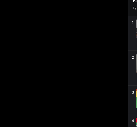
F
1
1
2
3
4