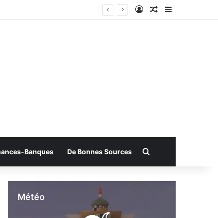
Connexion
Article Aléatoire
Sidebar (bar
Rechercher
nances-Banques
De Bonnes Sources
Météo