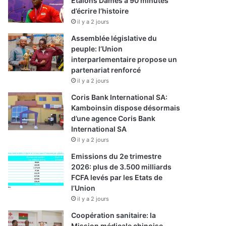
Etalons Dames à 90 minutes
d’écrire l’histoire
il y a 2 jours
Assemblée législative du
peuple: l’Union
interparlementaire propose un
partenariat renforcé
il y a 2 jours
Coris Bank International SA:
Kamboinsin dispose désormais
d’une agence Coris Bank
International SA
il y a 2 jours
Emissions du 2e trimestre
2026: plus de 3.500 milliards
FCFA levés par les Etats de
l’Union
il y a 2 jours
Coopération sanitaire: la
Mission médicale chinoise