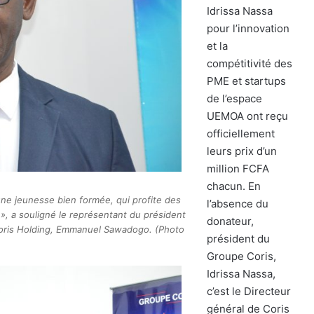
Idrissa Nassa
pour l’innovation
et la
compétitivité des
PME et startups
de l’espace
UEMOA ont reçu
officiellement
leurs prix d’un
million FCFA
chacun. En
r une jeunesse bien formée, qui profite des
l’absence du
», a souligné le représentant du président
donateur,
 Coris Holding, Emmanuel Sawadogo. (Photo
président du
Groupe Coris,
Idrissa Nassa,
c’est le Directeur
général de Coris