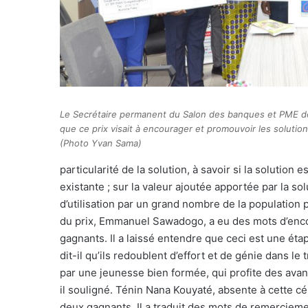
Le Secrétaire permanent du Salon des banques et PME d
que ce prix visait à encourager et promouvoir les soluti
(Photo Yvan Sama)
particularité de la solution, à savoir si la solution 
existante ; sur la valeur ajoutée apportée par la solu
d’utilisation par un grand nombre de la population
du prix, Emmanuel Sawadogo, a eu des mots d’encou
gagnants. Il a laissé entendre que ceci est une éta
dit-il qu’ils redoublent d’effort et de génie dans le t
par une jeunesse bien formée, qui profite des avant
il souligné. Ténin Nana Kouyaté, absente à cette 
deux gagnants. Il a traduit des mots de remerciem