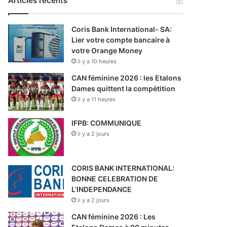
Articles récents
Coris Bank International- SA:
Lier votre compte bancaire à
votre Orange Money
il y a 10 heures
CAN féminine 2026 : les Etalons
Dames quittent la compétition
il y a 11 heures
IFPB: COMMUNIQUE
il y a 2 jours
CORIS BANK INTERNATIONAL:
BONNE CELEBRATION DE
L’INDEPENDANCE
il y a 2 jours
CAN féminine 2026 : Les