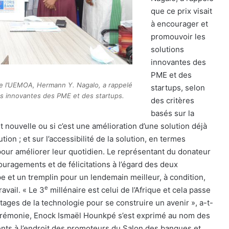
que ce prix visait
à encourager et
promouvoir les
solutions
innovantes des
PME et des
e l’UEMOA, Hermann Y. Nagalo, a rappelé
startups, selon
ons innovantes des PME et des startups.
des critères
basés sur la
est nouvelle ou si c’est une amélioration d’une solution déjà
tion ; et sur l’accessibilité de la solution, en termes
 pour améliorer leur quotidien. Le représentant du donateur
ragements et de félicitations à l’égard des deux
pe et un tremplin pour un lendemain meilleur, à condition,
e
ravail. « Le 3
millénaire est celui de l’Afrique et cela passe
ages de la technologie pour se construire un avenir », a-t-
cérémonie, Enock Ismaël Hounkpé s’est exprimé au nom des
ents à l’endroit des promoteurs du Salon des banques et