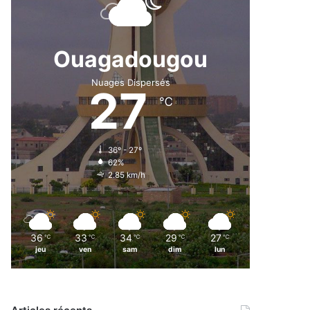
Ouagadougou
Nuages Dispersés
27
℃
36º - 27º
62%
2.85 km/h
36
33
34
29
27
℃
℃
℃
℃
℃
jeu
ven
sam
dim
lun