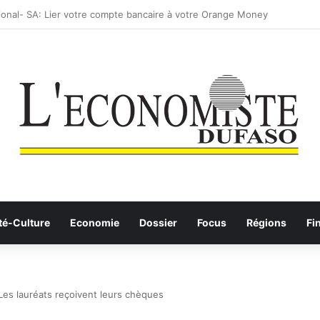
: les Etalons Dames quittent la compétition
té-Culture
Economie
Dossier
Focus
Régions
Fi
: Les lauréats reçoivent leurs chèques