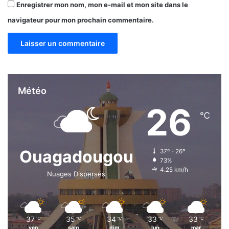
Enregistrer mon nom, mon e-mail et mon site dans le
navigateur pour mon prochain commentaire.
Météo
26
℃
Ouagadougou
37º - 26º
73%
4.25 km/h
Nuages Dispersés
37
35
34
33
33
℃
℃
℃
℃
℃
ven
sam
dim
lun
mar