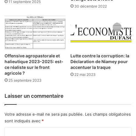
11 septembre 2025
r
v
30 décembre 2022
s
é
é
e
c
o
n
o
m
Offensive agropastorale et
Lutte contre la corruption: la
i
halieutique 2023-2025: est-
Déclaration de Niamey pour
q
ce réaliste sur le front
accentuer la traque
u
agricole ?
22 mai 2023
e
25 septembre 2023
s
Laisser un commentaire
Votre adresse e-mail ne sera pas publiée.
Les champs obligatoires
sont indiqués avec
*
C