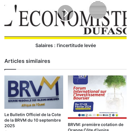
’
l
i
a
n
i
q
r
u
e
i
s
é
:
t
l
Salaires : l’incertitude levée
u
’
d
i
Articles similaires
e
n
d
c
e
e
s
r
o
t
p
i
é
t
r
u
a
d
Le Bulletin Officiel de la Cote
t
e
de la BRVM du 10 septembre
e
BRVM: première cotation de
l
2025
Orange Côte d’ivoire
u
e