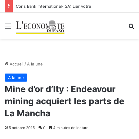
Coris Bank International- SA: Lier votre compte bancaire à votre Orange Money
Menu
R
Accueil
/
A la une
A la une
Mine d’or d’Ity : Endeavour
mining acquiert les parts de
La Mancha
5 octobre 2015
0
4 minutes de lecture