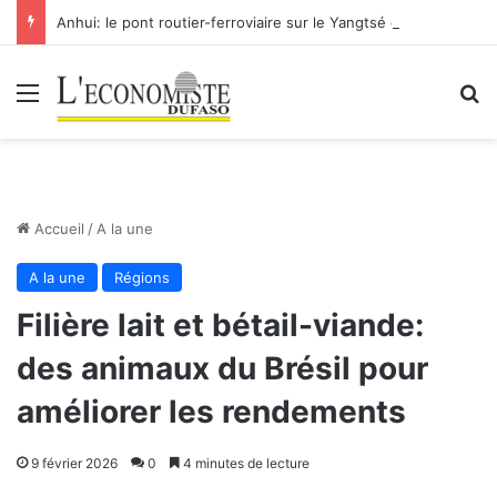
Anhui: le pont routier-ferroviaire sur le Yangtsé de Ma’anshan entre dans la phase finale en vue de sa mise en service
Menu
R
Accueil
/
A la une
A la une
Régions
Filière lait et bétail-viande:
des animaux du Brésil pour
améliorer les rendements
9 février 2026
0
4 minutes de lecture