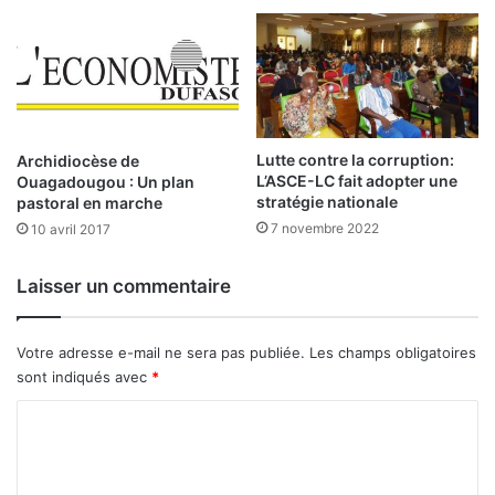
1
0
.
0
4
m
0
i
0
l
m
l
Lutte contre la corruption:
Archidiocèse de
i
i
L’ASCE-LC fait adopter une
Ouagadougou : Un plan
l
a
stratégie nationale
pastoral en marche
l
r
7 novembre 2022
10 avril 2017
i
d
a
s
r
F
Laisser un commentaire
d
C
s
F
F
A
Votre adresse e-mail ne sera pas publiée.
Les champs obligatoires
C
d
sont indiqués avec
*
F
’
A
C
i
i
n
o
n
v
m
j
e