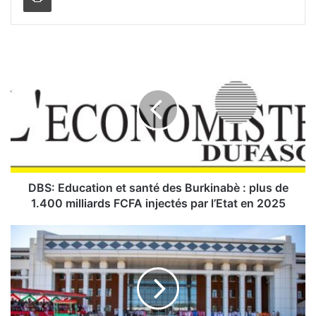
D
B
S
:
E
d
u
c
a
t
DBS: Education et santé des Burkinabè : plus de
i
1.400 milliards FCFA injectés par l’Etat en 2025
o
n
S
e
e
t
c
s
t
a
e
n
u