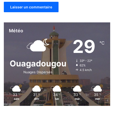
t
s
e
n
2
0
Météo
2
29
6
℃
Ouagadougou
33º - 22º
62%
4.5 km/h
Nuages Dispersés
33
31
34
33
35
℃
℃
℃
℃
℃
sam
dim
lun
mar
mer