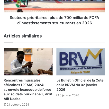
t
r
é
s
d
p
e
r
Secteurs prioritaires: plus de 700 milliards FCFA
s
i
d’investissements structurants en 2026
B
o
u
r
Articles similaires
r
i
k
t
i
a
n
i
a
r
b
e
è
s
:
:
p
Rencontres musicales
Le Bulletin Officiel de la Cote
p
l
africaines (REMA) 2024:
de la BRVM du 02 janvier
l
u
«J’envoie beaucoup de force
2026
u
s
aux soldats burkinabè », dixit
5 janvier 2026
s
Alif Naaba
d
d
e
21 octobre 2024
e
7