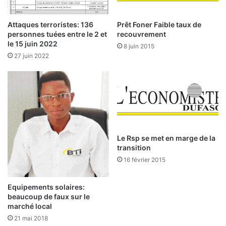
e
r
d
e
Attaques terroristes: 136
Prêt Foner Faible taux de
o
n
personnes tuées entre le 2 et
recouvrement
r
d
le 15 juin 2022
8 juin 2015
m
p
27 juin 2022
e
i
n
e
t
d
p
s
a
u
s
r
»
l
e
Le Rsp se met en marge de la
transition
m
a
16 février 2015
r
c
Equipements solaires:
h
beaucoup de faux sur le
é
marché local
21 mai 2018