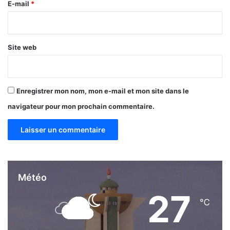
e
E-mail
*
*
Site web
Enregistrer mon nom, mon e-mail et mon site dans le
navigateur pour mon prochain commentaire.
Météo
27
℃