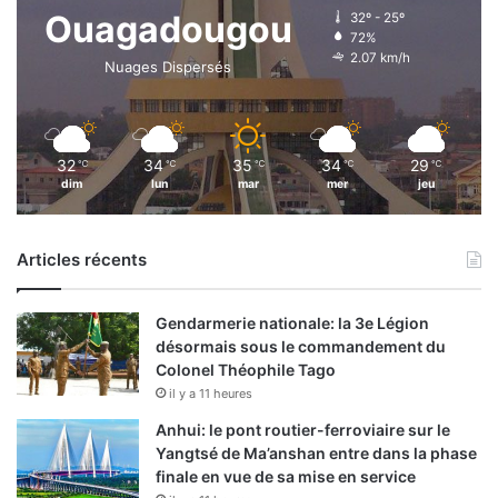
Ouagadougou
32º - 25º
72%
2.07 km/h
Nuages Dispersés
32
34
35
34
29
℃
℃
℃
℃
℃
dim
lun
mar
mer
jeu
Articles récents
Gendarmerie nationale: la 3e Légion
désormais sous le commandement du
Colonel Théophile Tago
il y a 11 heures
Anhui: le pont routier-ferroviaire sur le
Yangtsé de Ma’anshan entre dans la phase
finale en vue de sa mise en service