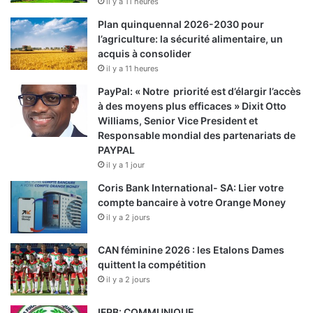
il y a 11 heures
Plan quinquennal 2026-2030 pour
l’agriculture: la sécurité alimentaire, un
acquis à consolider
il y a 11 heures
PayPal: « Notre priorité est d’élargir l’accès
à des moyens plus efficaces » Dixit Otto
Williams, Senior Vice President et
Responsable mondial des partenariats de
PAYPAL
il y a 1 jour
Coris Bank International- SA: Lier votre
compte bancaire à votre Orange Money
il y a 2 jours
CAN féminine 2026 : les Etalons Dames
quittent la compétition
il y a 2 jours
IFPB: COMMUNIQUE