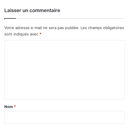
Laisser un commentaire
Votre adresse e-mail ne sera pas publiée.
Les champs obligatoires
sont indiqués avec
*
C
o
m
m
e
n
t
a
Nom
*
i
r