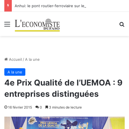
Anhui: le pont routier-ferroviaire sur le Yangtsé de Ma’anshan entre dans la phase finale en vue de sa mise en service
Menu
R
Accueil
/
A la une
A la une
4e Prix Qualité de l’UEMOA : 9
entreprises distinguées
16 février 2015
0
3 minutes de lecture