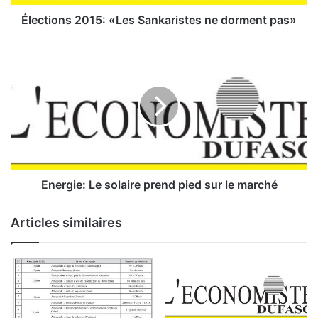
s
2
Élections 2015: «Les Sankaristes ne dorment pas»
0
1
E
5
n
:
e
«
r
L
g
e
i
s
e
S
:
a
n
L
Energie: Le solaire prend pied sur le marché
k
e
a
s
Articles similaires
r
o
i
l
s
a
t
i
e
r
s
e
n
p