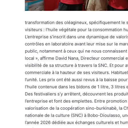
transformation des oléagineux, spécifiquement le 
visiteurs :
l’huile végétale pour la consommation h
L’entreprise s’inscrit dans une dynamique de valori
contrôles en laboratoire avant leur mise sur le ma
public, notamment à ceux qui ne nous connaissent
local », affirme David Nana, Directeur commercial et
visibilité de sa structure à travers la SNC. Et pour 
commerciale à la hauteur de ses visiteurs. Habitue
l’unité. Les prix ont été aussi revus à la baisse po
l’huile contenue dans les bidons de
1 litre, 3 litre
Des festivaliers s’y arrêtent, découvrent les prod
l’entreprise et font des emplettes. Entre promotion
valorisation de la coopération sino-burkinabè, la C
nationale de la culture (SNC) à Bobo-Dioulasso, une
l’année 2026 dédiée aux échanges culturels et humai