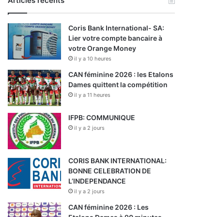
Articles récents
Coris Bank International- SA:
Lier votre compte bancaire à
votre Orange Money
il y a 10 heures
CAN féminine 2026 : les Etalons
Dames quittent la compétition
il y a 11 heures
IFPB: COMMUNIQUE
il y a 2 jours
CORIS BANK INTERNATIONAL:
BONNE CELEBRATION DE
L’INDEPENDANCE
il y a 2 jours
CAN féminine 2026 : Les