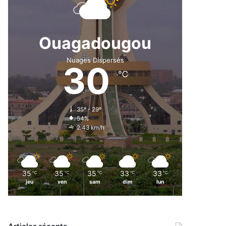
Ouagadougou
Nuages Dispersés
30
℃
35º - 29º
54%
2.43 km/h
35
35
35
33
33
℃
℃
℃
℃
℃
jeu
ven
sam
dim
lun