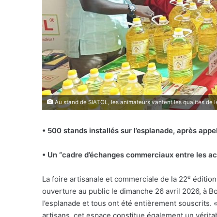
Au stand de SIATOL, les animateurs vantent les qualités de le
• 500 stands installés sur l’esplanade, après appe
• Un “cadre d’échanges commerciaux entre les a
e
L
a foire artisanale et commerciale de la 22
édition
ouverture au public le dimanche 26 avril 2026, à B
l’esplanade et tous ont été entièrement souscrits. «
artisans, cet espace constitue également un vérit