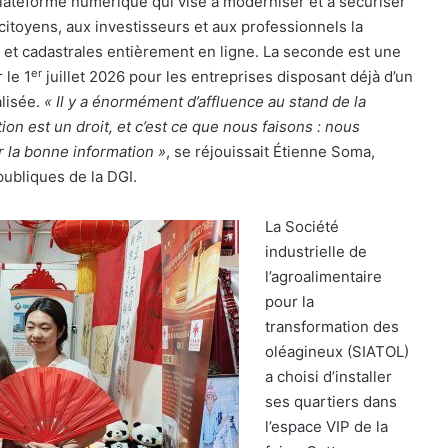
plateforme numérique qui vise à moderniser et à sécuriser
 citoyens, aux investisseurs et aux professionnels la
 et cadastrales entièrement en ligne. La seconde est une
er
 le 1
juillet 2026 pour les entreprises disposant déjà d’un
lisée.
« Il y a énormément d’affluence au stand de la
on est un droit, et c’est ce que nous faisons : nous
r la bonne information »
, se réjouissait Étienne Soma,
ubliques de la DGI.
La Société
industrielle de
l’agroalimentaire
pour la
transformation des
oléagineux (SIATOL)
a choisi d’installer
ses quartiers
dans
l’espace VIP de la