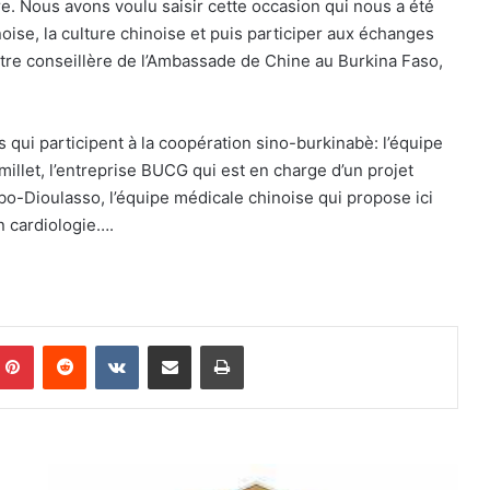
re. Nous avons voulu saisir cette occasion qui nous a été
oise, la culture chinoise et puis participer aux échanges
istre conseillère de l’Ambassade de Chine au Burkina Faso,
is qui participent à la coopération sino-burkinabè: l’équipe
millet, l’entreprise BUCG qui est en charge d’un projet
bo-Dioulasso, l’équipe médicale chinoise qui propose ici
n cardiologie….
Pinterest
Reddit
VKontakte
Partager par email
Imprimer
I