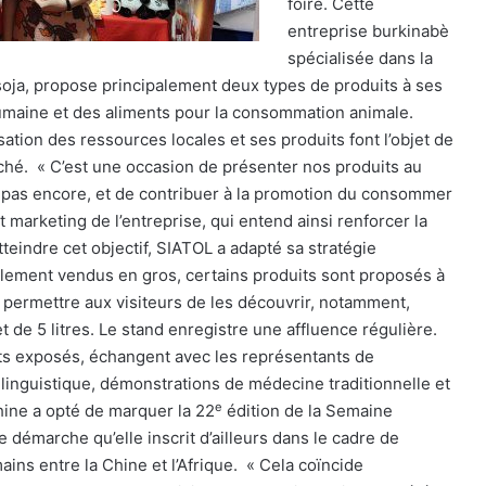
foire. Cette
entreprise burkinabè
spécialisée dans la
soja, propose principalement deux types de produits à ses
umaine et des aliments pour la consommation animale.
sation des ressources locales et ses produits font l’objet de
rché. « C’est une occasion de présenter nos produits au
 pas encore, et de contribuer à la promotion du consommer
 marketing de l’entreprise, qui entend ainsi renforcer la
atteindre cet objectif, SIATOL a adapté sa stratégie
llement vendus en gros, certains produits sont proposés à
ur permettre aux visiteurs de les découvrir, notamment,
s et de 5 litres. Le stand enregistre une affluence régulière.
uits exposés, échangent avec les représentants de
 linguistique, démonstrations de médecine traditionnelle et
e
hine a opté de marquer la 22
édition de la Semaine
 démarche qu’elle inscrit d’ailleurs dans le cadre de
ns entre la Chine et l’Afrique.
« Cela coïncide