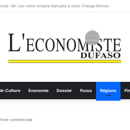
: les Etalons Dames quittent la compétition
té-Culture
Economie
Dossier
Focus
Régions
Fi
a foire commerciale