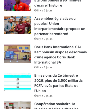
Etalons Dames à 90 minutes
d’écrire l’histoire
il y a 2 jours
Assemblée législative du
peuple: l’Union
interparlementaire propose un
partenariat renforcé
il y a 2 jours
Coris Bank International SA:
Kamboinsin dispose désormais
d’une agence Coris Bank
International SA
il y a 2 jours
Emissions du 2e trimestre
2026: plus de 3.500 milliards
FCFA levés par les Etats de
l’Union
il y a 2 jours
Coopération sanitaire: la
Mission médicale chinoise