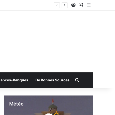
Connexion
Article Aléatoire
Sidebar (bar
Rechercher
nances-Banques
De Bonnes Sources
Météo