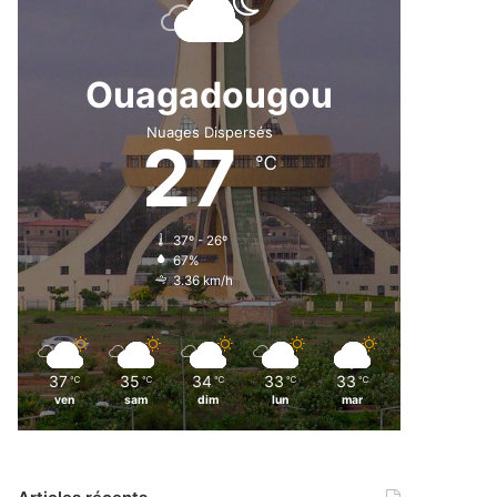
Ouagadougou
Nuages Dispersés
27
℃
37º - 26º
67%
3.36 km/h
37
35
34
33
33
℃
℃
℃
℃
℃
ven
sam
dim
lun
mar