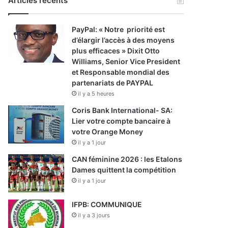
Articles récents
PayPal: « Notre priorité est
d’élargir l’accès à des moyens
plus efficaces » Dixit Otto
Williams, Senior Vice President
et Responsable mondial des
partenariats de PAYPAL
il y a 5 heures
Coris Bank International- SA:
Lier votre compte bancaire à
votre Orange Money
il y a 1 jour
CAN féminine 2026 : les Etalons
Dames quittent la compétition
il y a 1 jour
IFPB: COMMUNIQUE
il y a 3 jours