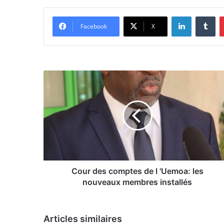
Linkedin
Tumblr
Facebook
X
C
o
u
r
d
e
s
c
o
m
Cour des comptes de l 'Uemoa: les
p
nouveaux membres installés
t
e
s
Articles similaires
d