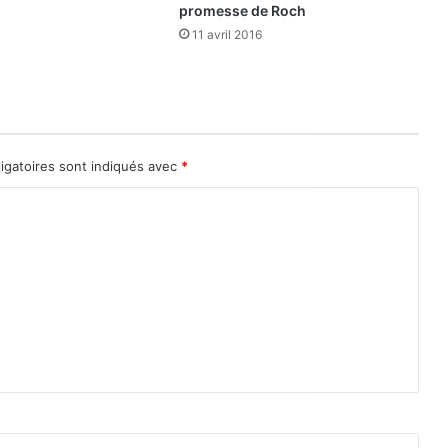
a
promesse de Roch
n
11 avril 2016
c
i
è
r
e
igatoires sont indiqués avec
*