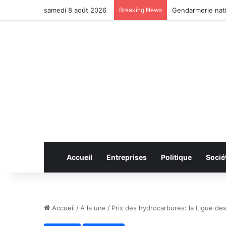
samedi 8 août 2026
Breaking News
Anhui: le pont ro
Accueil
Entreprises
Politique
Socié
Accueil
/
A la une
/
Prix des hydrocarbures: la Ligue 