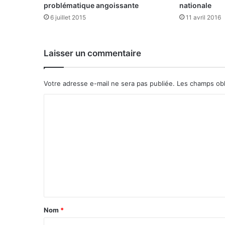
g
problématique angoissante
nationale
o
6 juillet 2015
11 avril 2016
u
v
e
Laisser un commentaire
r
n
e
Votre adresse e-mail ne sera pas publiée.
Les champs obl
m
e
C
n
o
t
m
m
e
n
t
a
Nom
*
i