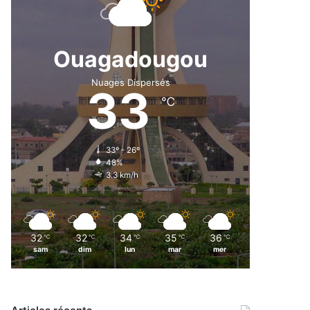
Ouagadougou
Nuages Dispersés
33
℃
33º - 26º
48%
3.3 km/h
32
32
34
35
36
℃
℃
℃
℃
℃
sam
dim
lun
mar
mer