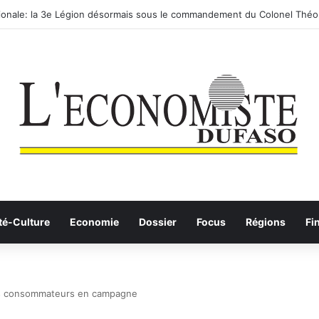
utier-ferroviaire sur le Yangtsé de Ma’anshan entre dans la phase final
té-Culture
Economie
Dossier
Focus
Régions
Fi
des consommateurs en campagne