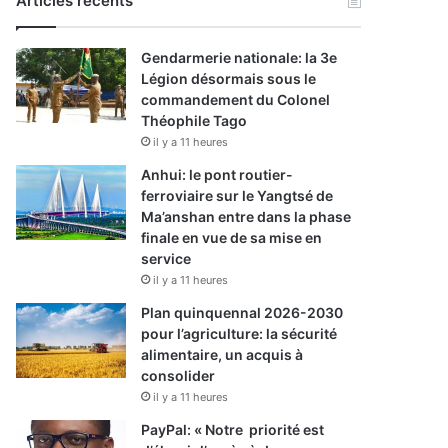
Articles récents
Gendarmerie nationale: la 3e
Légion désormais sous le
commandement du Colonel
Théophile Tago
il y a 11 heures
Anhui: le pont routier-
ferroviaire sur le Yangtsé de
Ma’anshan entre dans la phase
finale en vue de sa mise en
service
il y a 11 heures
Plan quinquennal 2026-2030
pour l’agriculture: la sécurité
alimentaire, un acquis à
consolider
il y a 11 heures
PayPal: « Notre priorité est