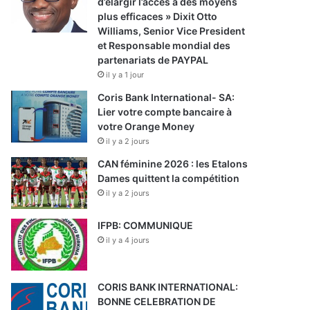
d’élargir l’accès à des moyens
plus efficaces » Dixit Otto
Williams, Senior Vice President
et Responsable mondial des
partenariats de PAYPAL
il y a 1 jour
Coris Bank International- SA:
Lier votre compte bancaire à
votre Orange Money
il y a 2 jours
CAN féminine 2026 : les Etalons
Dames quittent la compétition
il y a 2 jours
IFPB: COMMUNIQUE
il y a 4 jours
CORIS BANK INTERNATIONAL:
BONNE CELEBRATION DE