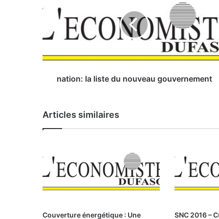
t
i
o
n
:
l
a
l
nation: la liste du nouveau gouvernement
i
s
t
Articles similaires
e
d
u
n
o
u
v
e
a
u
Couverture énergétique : Une
SNC 2016 – C