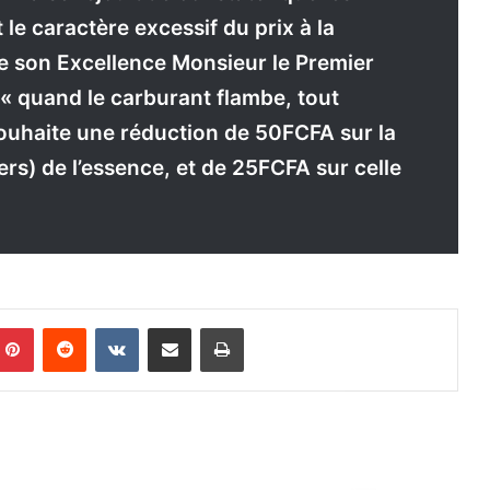
le caractère excessif du prix à la
de son Excellence Monsieur le Premier
 « quand le carburant flambe, tout
souhaite une réduction de 50FCFA sur la
ers) de l’essence, et de 25FCFA sur celle
Pinterest
Reddit
VKontakte
Partager par email
Imprimer
D
B