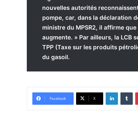
nouvelles autorités reconnaissent 
pompe, car, dans la déclaration 
ministre du MPSR2, il affirme que
augmente. » Par ailleurs, la LCB 
TPP (Taxe sur les produits pétroli
du gasoil.
Linkedin
Tumblr
Facebook
X
n
a