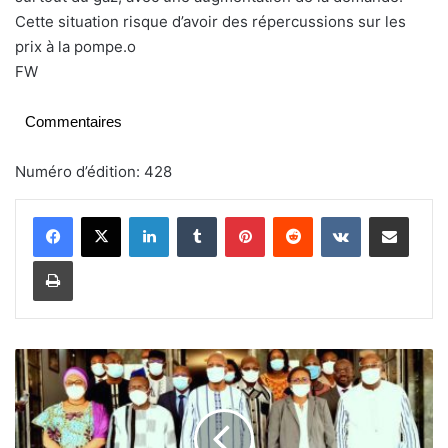
Cette situation risque d’avoir des répercussions sur les
prix à la pompe.o
FW
Commentaires
Numéro d’édition: 428
Linkedin
Tumblr
Pinterest
Reddit
VKontakte
Partager par email
Imprimer
C
o
v
i
d