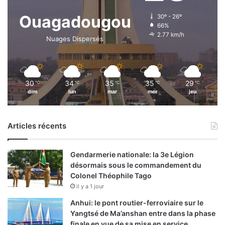
Ouagadougou
30º - 26º
66%
2.77 km/h
Nuages Dispersés
30
34
35
35
29
℃
℃
℃
℃
℃
dim
lun
mar
mer
jeu
Articles récents
Gendarmerie nationale: la 3e Légion
désormais sous le commandement du
Colonel Théophile Tago
il y a 1 jour
Anhui: le pont routier-ferroviaire sur le
Yangtsé de Ma’anshan entre dans la phase
finale en vue de sa mise en service