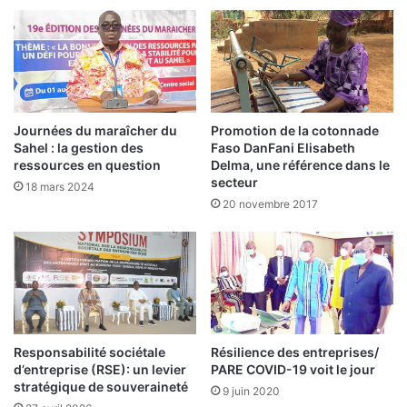
a
R
c
a
i
u
l
p
i
o
t
u
é
v
Journées du maraîcher du
Promotion de la cotonnade
l
o
Sahel : la gestion des
Faso DanFani Elisabeth
’
i
ressources en question
Delma, une référence dans le
a
r
secteur
18 mars 2024
c
:
20 novembre 2017
c
u
è
n
s
m
a
o
u
i
x
s
c
a
r
Responsabilité sociétale
Résilience des entreprises/
p
d’entreprise (RSE): un levier
PARE COVID-19 voit le jour
é
r
stratégique de souveraineté
d
è
9 juin 2020