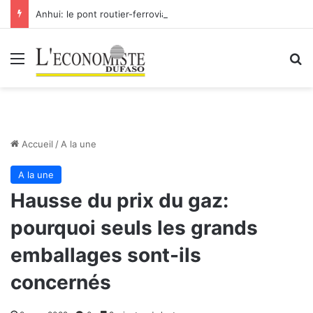
Anhui: le pont routier-ferroviaire sur le Yangtsé de Ma’anshan entre dans la phase finale en vue de sa mise en service
Menu
R
Accueil
/
A la une
A la une
Hausse du prix du gaz:
pourquoi seuls les grands
emballages sont-ils
concernés