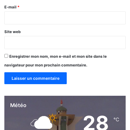
e
E-mail
*
*
Site web
Enregistrer mon nom, mon e-mail et mon site dans le
navigateur pour mon prochain commentaire.
Météo
28
℃