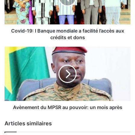
-
1
9
:
l
Covid-19: l Banque mondiale a facilité l’accès aux
B
crédits et dons
a
n
A
q
v
u
è
e
n
m
e
o
m
n
e
d
n
i
t
a
d
Avènement du MPSR au pouvoir: un mois après
l
u
e
M
Articles similaires
a
P
f
S