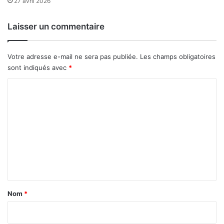
i
27 avril 2026
s
t
s
Laisser un commentaire
e
t
d
Votre adresse e-mail ne sera pas publiée.
Les champs obligatoires
o
sont indiqués avec
*
n
s
C
o
m
m
e
n
t
a
Nom
*
i
r