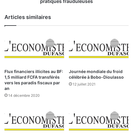
r
a
pratiques frauduleuses
i
g
e
i
Articles similaires
p
n
o
e
u
u
r
s
K
e
a
:
y
l
a
e
s
Flux financiers illicites au BF:
Journée mondiale du froid
i
1,5 milliard FCFA transférés
célébrée à Bobo-Dioulasso
n
vers les paradis fiscaux par
12 juillet 2021
d
an
u
14 décembre 2020
s
t
r
i
e
l