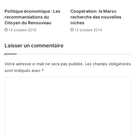
s
Politique économique : Les
Coopération: le Maroc
d
recommandations du
recherche des nouvelles
é
Citoyen du Renouveau
niches
n
14 octobre 2019
13 octobre 2014
o
n
c
Laisser un commentaire
e
n
t
Votre adresse e-mail ne sera pas publiée.
Les champs obligatoires
d
sont indiqués avec
*
e
s
C
p
o
r
m
a
t
m
i
e
q
u
n
e