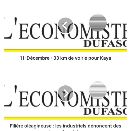
1
1
-
D
é
c
e
m
b
r
11-Décembre : 33 km de voirie pour Kaya
e
:
F
3
i
3
l
k
i
m
è
d
r
e
e
v
o
o
l
i
é
Filière oléagineuse : les industriels dénoncent des