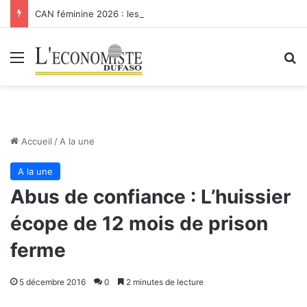
CAN féminine 2026 : les Etalons Dames quittent la compétition
Menu
R
Accueil
/
A la une
A la une
Abus de confiance : L’huissier
écope de 12 mois de prison
ferme
5 décembre 2016
0
2 minutes de lecture