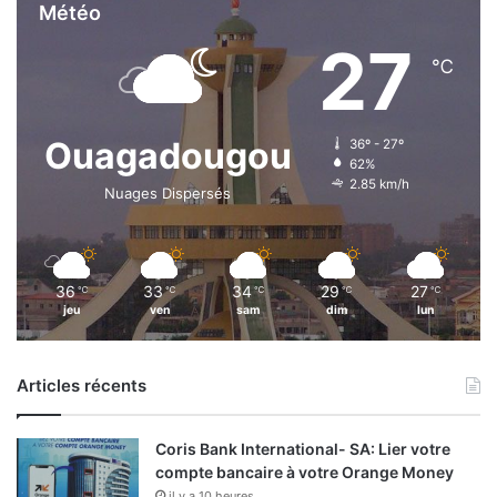
Météo
27
℃
Ouagadougou
36º - 27º
62%
2.85 km/h
Nuages Dispersés
36
33
34
29
27
℃
℃
℃
℃
℃
jeu
ven
sam
dim
lun
Articles récents
Coris Bank International- SA: Lier votre
compte bancaire à votre Orange Money
il y a 10 heures