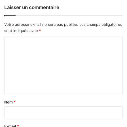
l
v
a
r
Laisser un commentaire
S
i
N
l
C
Votre adresse e-mail ne sera pas publiée.
Les champs obligatoires
2
2
0
sont indiqués avec
*
0
2
C
2
6
6
o
m
m
e
n
t
a
Nom
*
i
r
e
E-mail
*