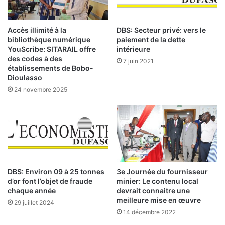
o
d
u
e
r
l
Accès illimité à la
DBS: Secteur privé: vers le
v
a
bibliothèque numérique
paiement de la dette
i
C
YouScribe: SITARAIL offre
intérieure
v
o
des codes à des
7 juin 2021
a
établissements de Bobo-
t
Dioulasso
n
e
t
d
24 novembre 2025
d
e
e
l
s
a
c
B
u
R
l
V
t
M
DBS: Environ 09 à 25 tonnes
3e Journée du fournisseur
u
d
d’or font l’objet de fraude
minier: Le contenu local
r
u
chaque année
devrait connaitre une
e
3
meilleure mise en œuvre
29 juillet 2024
s
0
14 décembre 2022
à
a