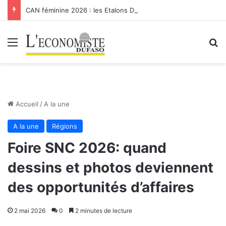
CAN féminine 2026 : les Etalons Dames quittent la compétition
Menu
R
Accueil
/
A la une
A la une
Régions
Foire SNC 2026: quand
dessins et photos deviennent
des opportunités d’affaires
2 mai 2026
0
2 minutes de lecture