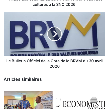
s
cultures à la SNC 2026
c
o
L
m
e
m
u
B
n
u
a
l
u
l
t
e
é
t
s
i
Le Bulletin Officiel de la Cote de la BRVM du 30 avril
:
n
2026
u
O
n
f
Articles similaires
c
f
a
i
r
c
r
i
e
e
f
l