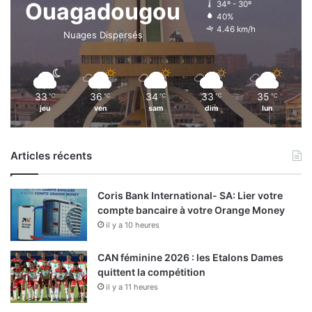
Ouagadougou
34º - 30º
40%
4.46 km/h
Nuages Dispersés
33
36
34
33
35
℃
℃
℃
℃
℃
jeu
ven
sam
dim
lun
Articles récents
Coris Bank International- SA: Lier votre
compte bancaire à votre Orange Money
il y a 10 heures
CAN féminine 2026 : les Etalons Dames
quittent la compétition
il y a 11 heures