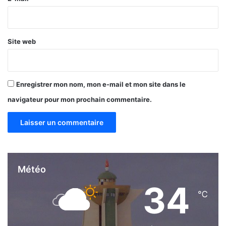
*
Site web
Enregistrer mon nom, mon e-mail et mon site dans le
navigateur pour mon prochain commentaire.
Météo
34
℃