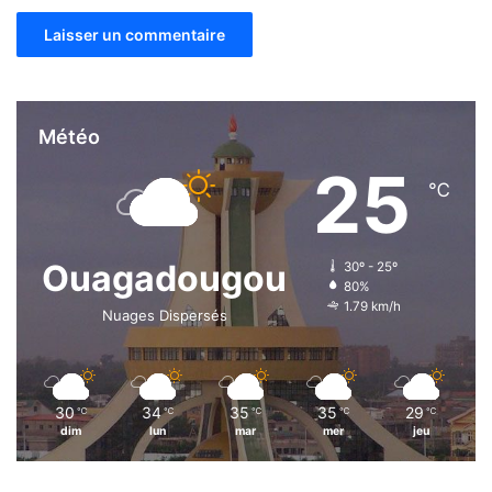
Météo
25
℃
Ouagadougou
30º - 25º
80%
1.79 km/h
Nuages Dispersés
30
34
35
35
29
℃
℃
℃
℃
℃
dim
lun
mar
mer
jeu