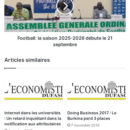
c
t
i
b
e
a
l
l
d
l
e
:
l
l
Football: la saison 2025-2026 débute le 21
a
a
septembre
C
s
o
a
Articles similaires
t
i
e
s
d
o
e
n
l
2
a
0
B
2
R
5
V
-
Internet dans les universités
Doing Business 2017 : Le
M
2
: Un retard inquiétant dans la
Burkina perd 3 places
d
0
notification aux attributaires
7 novembre 2016
u
2