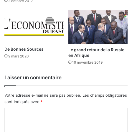
2 octobre 2017
1
6
1
d
s
é
e
b
p
u
t
t
e
e
m
l
De Bonnes Sources
Le grand retour de la Russie
b
e
en Afrique
9 mars 2020
r
2
19 novembre 2019
e
1
2
s
Laisser un commentaire
0
e
2
p
5
t
Votre adresse e-mail ne sera pas publiée.
Les champs obligatoires
e
sont indiqués avec
*
m
b
C
r
o
e
m