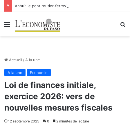
Anhui: le pont routier-ferroviaire sur le Yangtsé de Ma’anshan entre dans la phase finale en vue de sa mise en service
Menu
R
Accueil
/
A la une
A la une
Economie
Loi de finances initiale,
exercice 2026: vers de
nouvelles mesures fiscales
12 septembre 2025
0
2 minutes de lecture