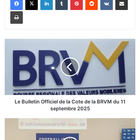
Imprimer
L
e
B
u
l
l
e
t
i
Le Bulletin Officiel de la Cote de la BRVM du 11
n
septembre 2025
O
f
F
f
o
i
o