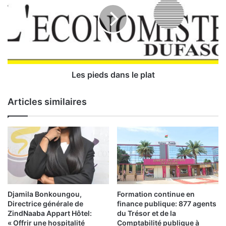
E
p
t
i
a
e
t
d
:
s
d
L
a
Les pieds dans le plat
e
n
C
s
Articles similaires
o
l
n
e
s
p
e
l
i
a
l
t
d
’
E
Djamila Bonkoungou,
Formation continue en
t
Directrice générale de
finance publique: 877 agents
a
ZindNaaba Appart Hôtel:
du Trésor et de la
t
« Offrir une hospitalité
Comptabilité publique à