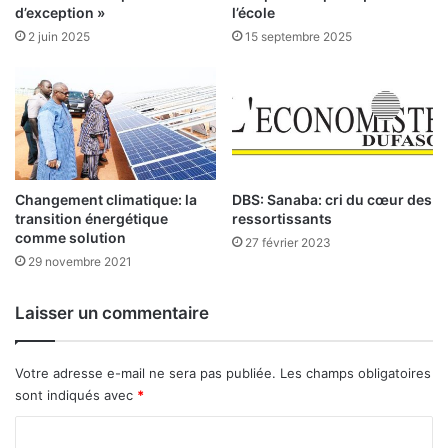
c
d’exception »
l’école
o
2 juin 2025
15 septembre 2025
n
f
i
r
m
e
l
Changement climatique: la
DBS: Sanaba: cri du cœur des
e
transition énergétique
ressortissants
d
comme solution
é
27 février 2023
29 novembre 2021
d
o
m
Laisser un commentaire
m
a
g
Votre adresse e-mail ne sera pas publiée.
Les champs obligatoires
e
sont indiqués avec
*
m
C
e