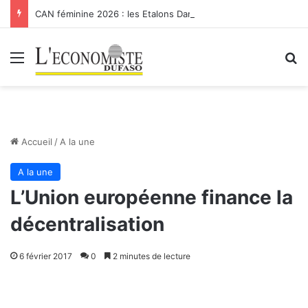
CAN féminine 2026 : les Etalons Dames quittent la compétition
Menu
R
Accueil
/
A la une
A la une
L’Union européenne finance la
décentralisation
6 février 2017
0
2 minutes de lecture