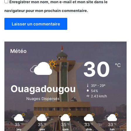
Enregistrer mon nom, mon e-mail et mon site dans le
navigateur pour mon prochain commentaire.
Météo
30
℃
Ouagadougou
35º - 29º
54%
2.43 km/h
Nuages Dispersés
35
35
35
33
33
℃
℃
℃
℃
℃
jeu
ven
sam
dim
lun