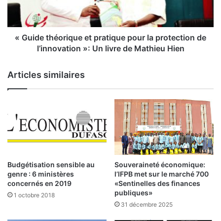
n
e
c
t
t
h
u
é
« Guide théorique et pratique pour la protection de
r
o
l’innovation »: Un livre de Mathieu Hien
e
r
é
i
Articles similaires
c
q
o
u
n
e
o
e
m
t
i
p
q
r
u
a
e
t
Budgétisation sensible au
Souveraineté économique:
i
i
genre : 6 ministères
l’IFPB met sur le marché 700
n
q
concernés en 2019
«Sentinelles des finances
t
u
publiques»
1 octobre 2018
e
e
31 décembre 2025
r
p