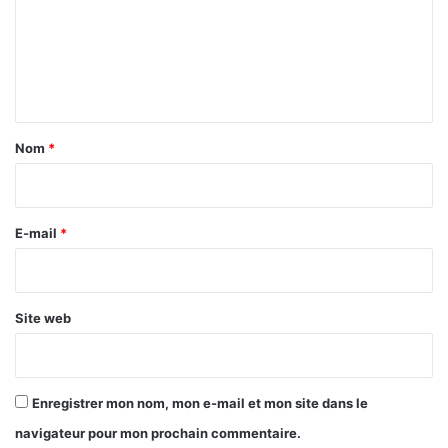
i
o
m
n
v
e
m
a
a
t
n
i
i
t
2
o
0
a
n
Nom
*
2
i
0
»
r
:
U
e
E-mail
*
n
*
l
i
v
Site web
r
e
d
e
Enregistrer mon nom, mon e-mail et mon site dans le
M
navigateur pour mon prochain commentaire.
a