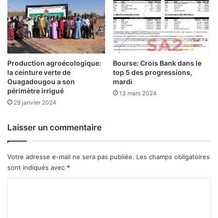
n
o
a
u
t
r
i
l
o
a
n
p
a
Production agroécologique:
Bourse: Crois Bank dans le
r
la ceinture verte de
top 5 des progressions,
l
o
Ouagadougou a son
mardi
e
t
périmètre irrigué
e
13 mars 2024
e
29 janvier 2024
t
c
n
t
a
i
Laisser un commentaire
t
o
i
n
o
d
Votre adresse e-mail ne sera pas publiée.
Les champs obligatoires
n
e
sont indiqués avec
*
a
l
l
C
’
e
i
o
à
n
m
f
n