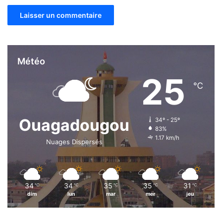
t
h
i
e
u
H
Météo
i
25
e
℃
n
Ouagadougou
34º - 25º
83%
1.17 km/h
Nuages Dispersés
34
34
35
35
31
℃
℃
℃
℃
℃
dim
lun
mar
mer
jeu