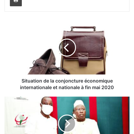
S
i
t
u
a
t
i
o
n
d
Situation de la conjoncture économique
e
internationale et nationale à fin mai 2020
l
a
«
c
o
G
n
u
j
i
o
d