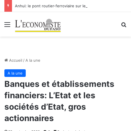
Anhui: le pont routier-ferroviaire sur le Yangtsé de Ma’anshan entre dans la phase finale en vue de sa mise en service
Menu
R
Accueil
/
A la une
A la une
Banques et établissements
financiers: L’Etat et les
sociétés d’Etat, gros
actionnaires