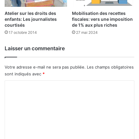
c
u
t
s
Atelier sur les droits des
Mobilisation des recettes
m
é
enfants: Les journalistes
fiscales: vers une imposition
i
l
courtisés
de 1% aux plus riches
t
e
17 octobre 2014
27 mai 2024
i
c
g
t
é
i
Laisser un commentaire
s
o
u
n
r
Votre adresse e-mail ne sera pas publiée.
Les champs obligatoires
n
l
e
sont indiqués avec
*
e
u
C
m
r
a
d
o
r
e
m
c
s
h
E
m
é
t
e
a
n
l
o