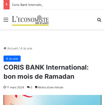
Coris Bank International- SA: Lier votre compte bancaire à votre Orange Money
Menu
R
Accueil
/
A la une
A la une
CORIS BANK International:
bon mois de Ramadan
11 mars 2024
0
Moins d’une minute