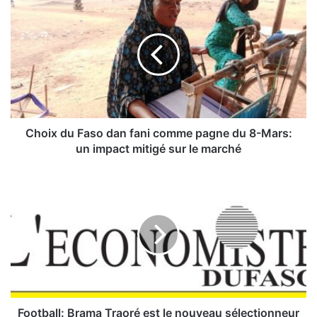
h
o
i
x
d
u
F
a
s
Choix du Faso dan fani comme pagne du 8-Mars:
o
un impact mitigé sur le marché
d
a
F
n
o
f
o
a
t
n
b
i
a
c
l
o
l
m
:
m
B
Football: Brama Traoré est le nouveau sélectionneur