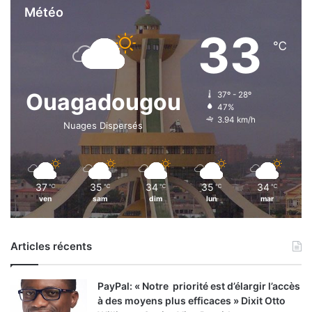
Météo
33
℃
Ouagadougou
37º - 28º
47%
3.94 km/h
Nuages Dispersés
37
35
34
35
34
℃
℃
℃
℃
℃
ven
sam
dim
lun
mar
Articles récents
PayPal: « Notre priorité est d’élargir l’accès
à des moyens plus efficaces » Dixit Otto