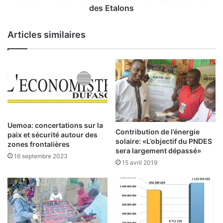
e
r
des Etalons
p
a
a
m
Articles similaires
g
a
n
T
e
r
d
a
u
o
8
r
-
é
M
e
a
s
Uemoa: concertations sur la
r
Contribution de l’énergie
t
paix et sécurité autour des
solaire: «L’objectif du PNDES
s
l
zones frontalières
sera largement dépassé»
:
e
16 septembre 2023
u
15 avril 2019
n
n
o
i
u
m
v
p
e
a
a