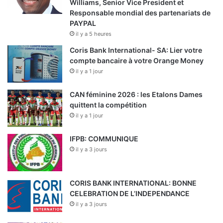
Williams, Senior Vice President et
Responsable mondial des partenariats de
PAYPAL
il y a 5 heures
Coris Bank International- SA: Lier votre
compte bancaire à votre Orange Money
il y a 1 jour
CAN féminine 2026 : les Etalons Dames
quittent la compétition
il y a 1 jour
IFPB: COMMUNIQUE
il y a 3 jours
CORIS BANK INTERNATIONAL: BONNE
CELEBRATION DE L’INDEPENDANCE
il y a 3 jours