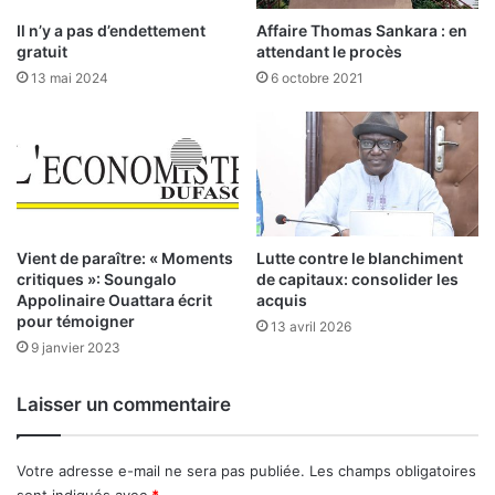
i
t
Il n’y a pas d’endettement
Affaire Thomas Sankara : en
l
i
gratuit
attendant le procès
l
c
13 mai 2024
6 octobre 2021
i
u
o
l
n
i
s
e
d
r
’
s
e
s
m
e
Vient de paraître: « Moments
Lutte contre le blanchiment
p
l
critiques »: Soungalo
de capitaux: consolider les
l
Appolinaire Ouattara écrit
acquis
a
pour témoigner
o
n
13 avril 2026
i
c
9 janvier 2023
s
e
e
n
Laisser un commentaire
n
t
2
0
Votre adresse e-mail ne sera pas publiée.
Les champs obligatoires
1