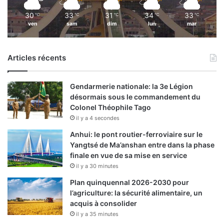
30
33
31
34
33
℃
℃
℃
℃
℃
ven
sam
dim
lun
mar
Articles récents
Gendarmerie nationale: la 3e Légion
désormais sous le commandement du
Colonel Théophile Tago
il y a 4 secondes
Anhui: le pont routier-ferroviaire sur le
Yangtsé de Ma’anshan entre dans la phase
finale en vue de sa mise en service
il y a 30 minutes
Plan quinquennal 2026-2030 pour
l’agriculture: la sécurité alimentaire, un
acquis à consolider
il y a 35 minutes