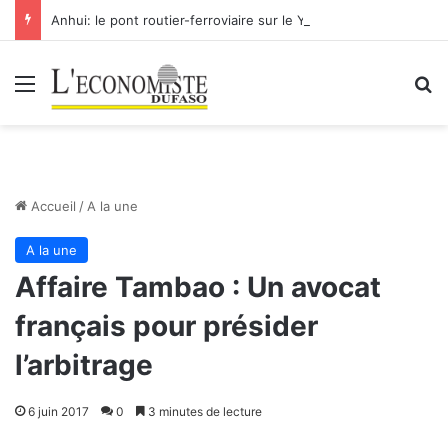
Anhui: le pont routier-ferroviaire sur le Yangtsé de Ma’anshan entre dans la phase finale en vue de sa mise en service
Menu
R
Accueil
/
A la une
A la une
Affaire Tambao : Un avocat
français pour présider
l’arbitrage
6 juin 2017
0
3 minutes de lecture