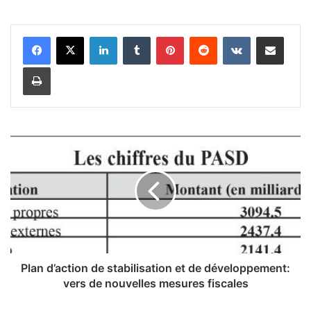
Linkedin
Tumblr
Pinterest
Reddit
VKontakte
Partager par email
Imprimer
P
l
a
n
d
’
a
c
t
i
Plan d’action de stabilisation et de développement:
o
vers de nouvelles mesures fiscales
n
d