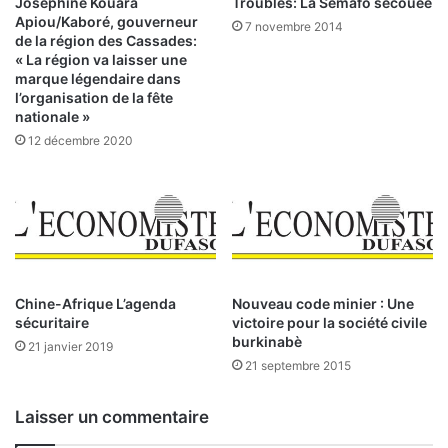
Joséphine Kouara
Troubles: La Semafo secouée
e
i
Apiou/Kaboré, gouverneur
7 novembre 2014
l
c
de la région des Cassades:
o
a
« La région va laisser une
p
marque légendaire dans
t
l’organisation de la fête
p
i
nationale »
e
o
m
12 décembre 2020
n
e
:
n
c
t
'
:
e
v
s
e
t
r
p
Chine-Afrique L’agenda
Nouveau code minier : Une
s
a
sécuritaire
victoire pour la société civile
d
r
burkinabè
21 janvier 2019
e
t
21 septembre 2015
n
i
o
p
u
o
Laisser un commentaire
v
u