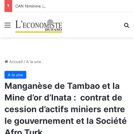
CAN féminine 2026 : les Etalons Dames quittent la compétition
Menu
R
Accueil
/
A la une
A la une
Manganèse de Tambao et la
Mine d’or d’Inata : contrat de
cession d’actifs miniers entre
le gouvernement et la Société
Afro Turk