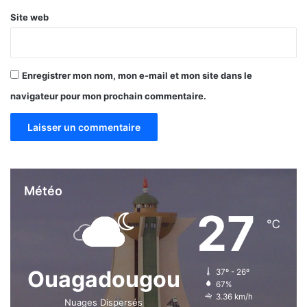
s
s
Site web
o
Enregistrer mon nom, mon e-mail et mon site dans le
navigateur pour mon prochain commentaire.
Météo
27
℃
Ouagadougou
37º - 26º
67%
3.36 km/h
Nuages Dispersés