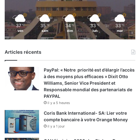
37
35
34
33
33
℃
℃
℃
℃
℃
ven
sam
dim
lun
mar
Articles récents
PayPal: « Notre priorité est d’élargir l’accès
à des moyens plus efficaces » Dixit Otto
Williams, Senior Vice President et
Responsable mondial des partenariats de
PAYPAL
il y a 5 heures
Coris Bank International- SA: Lier votre
compte bancaire à votre Orange Money
il y a 1 jour