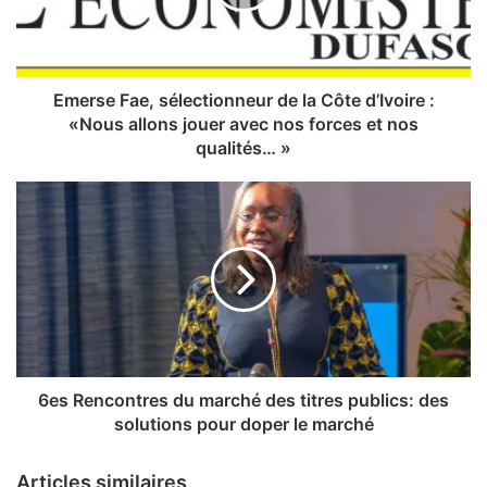
e
F
a
e
,
Emerse Fae, sélectionneur de la Côte d’Ivoire :
s
«Nous allons jouer avec nos forces et nos
é
qualités… »
l
e
6
c
e
t
s
i
R
o
e
n
n
n
c
e
o
u
n
r
t
6es Rencontres du marché des titres publics: des
d
r
solutions pour doper le marché
e
e
l
s
Articles similaires
a