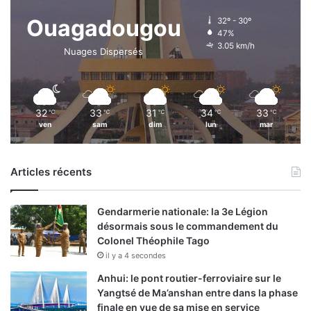
Ouagadougou
32º - 30º
47%
3.05 km/h
Nuages Dispersés
32
33
31
34
33
℃
℃
℃
℃
℃
ven
sam
dim
lun
mar
Articles récents
Gendarmerie nationale: la 3e Légion
désormais sous le commandement du
Colonel Théophile Tago
il y a 4 secondes
Anhui: le pont routier-ferroviaire sur le
Yangtsé de Ma’anshan entre dans la phase
finale en vue de sa mise en service