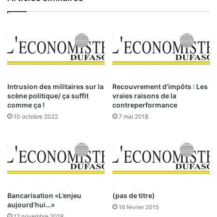
d
C
u
ô
m
t
a
e
r
d
c
’
h
I
é
v
d
Intrusion des militaires sur la
Recouvrement d’impôts : Les
o
e
scène politique/ ça suffit
vraies raisons de la
i
s
comme ça !
contreperformance
r
t
10 octobre 2022
7 mai 2018
e
i
:
t
«
r
N
e
o
s
u
p
s
u
a
b
Bancarisation «L’enjeu
(pas de titre)
l
aujourd’hui…»
l
16 février 2015
l
i
12 novembre 2018