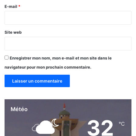
e
p
e
E-mail
*
t
e
n
*
r
o
l
s
e
Site web
q
m
u
a
a
r
l
c
Enregistrer mon nom, mon e-mail et mon site dans le
i
h
t
é
navigateur pour mon prochain commentaire.
é
s
…
»
Météo
32
℃