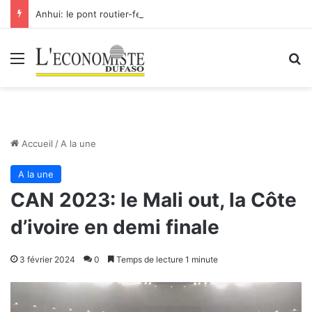
Anhui: le pont routier-ferroviaire sur le Yangtsé de Ma’anshan entre dans la phase finale en vue de sa mise en service
Menu
R
Accueil
/
A la une
A la une
CAN 2023: le Mali out, la Côte
d’ivoire en demi finale
3 février 2024
0
Temps de lecture 1 minute