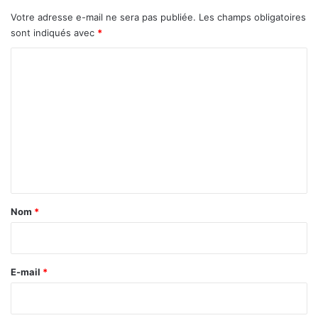
c
Votre adresse e-mail ne sera pas publiée.
Les champs obligatoires
l
sont indiqués avec
*
ô
C
t
u
o
r
m
e
2
m
0
e
2
2
n
e
t
n
a
g
Nom
*
r
i
a
r
n
d
e
E-mail
*
e
*
s
p