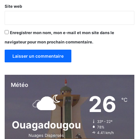
e
Site web
r
f
o
r
Enregistrer mon nom, mon e-mail et mon site dans le
m
navigateur pour mon prochain commentaire.
a
n
c
e
s
Météo
26
℃
Ouagadougou
33º - 22º
78%
4.41 km/h
Nuages Dispersés