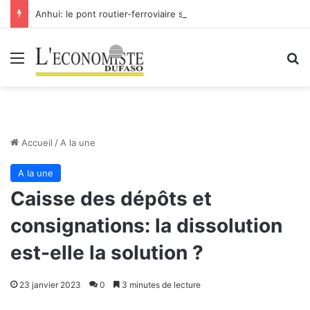
Anhui: le pont routier-ferroviaire sur le Yangtsé de Ma’anshan entre dans la phase finale en vue de sa mise en service
Menu
R
Accueil
/
A la une
A la une
Caisse des dépôts et
consignations: la dissolution
est-elle la solution ?
23 janvier 2023
0
3 minutes de lecture