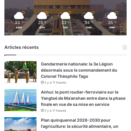
33
29
33
34
35
℃
℃
℃
℃
℃
sam
dim
lun
mar
mer
Articles récents
Gendarmerie nationale: la 3e Légion
désormais sous le commandement du
Colonel Théophile Tago
il y a 11 heures
Anhui: le pont routier-ferroviaire sur le
Yangtsé de Ma’anshan entre dans la phase
finale en vue de sa mise en service
il y a 11 heures
Plan quinquennal 2026-2030 pour
l’agriculture: la sécurité alimentaire, un