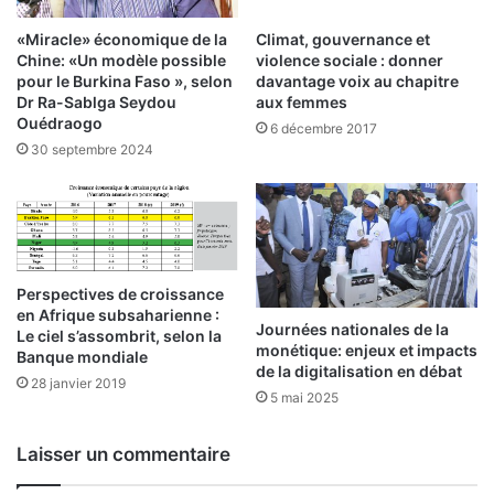
i
a
t
l
«Miracle» économique de la
Climat, gouvernance et
é
S
Chine: «Un modèle possible
violence sociale : donner
i
A
pour le Burkina Faso », selon
davantage voix au chapitre
n
:
Dr Ra-Sablga Seydou
aux femmes
s
Ouédraogo
l
6 décembre 2017
t
a
30 septembre 2024
i
b
t
a
u
n
t
q
i
u
o
e
Perspectives de croissance
n
a
en Afrique subsaharienne :
Journées nationales de la
n
u
Le ciel s’assombrit, selon la
monétique: enjeux et impacts
e
t
Banque mondiale
de la digitalisation en débat
l
r
28 janvier 2019
5 mai 2025
l
e
e
m
e
Laisser un commentaire
n
t