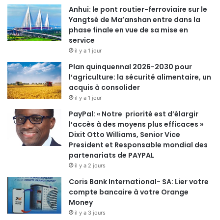
Anhui: le pont routier-ferroviaire sur le
Yangtsé de Ma’anshan entre dans la
phase finale en vue de sa mise en
service
il y a 1 jour
Plan quinquennal 2026-2030 pour
l’agriculture: la sécurité alimentaire, un
acquis à consolider
il y a 1 jour
PayPal: « Notre priorité est d’élargir
l’accès à des moyens plus efficaces »
Dixit Otto Williams, Senior Vice
President et Responsable mondial des
partenariats de PAYPAL
il y a 2 jours
Coris Bank International- SA: Lier votre
compte bancaire à votre Orange
Money
il y a 3 jours