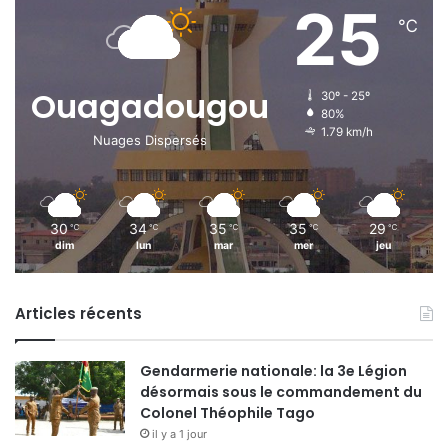
25
℃
Ouagadougou
30º - 25º
80%
1.79 km/h
Nuages Dispersés
30
34
35
35
29
℃
℃
℃
℃
℃
dim
lun
mar
mer
jeu
Articles récents
Gendarmerie nationale: la 3e Légion
désormais sous le commandement du
Colonel Théophile Tago
il y a 1 jour