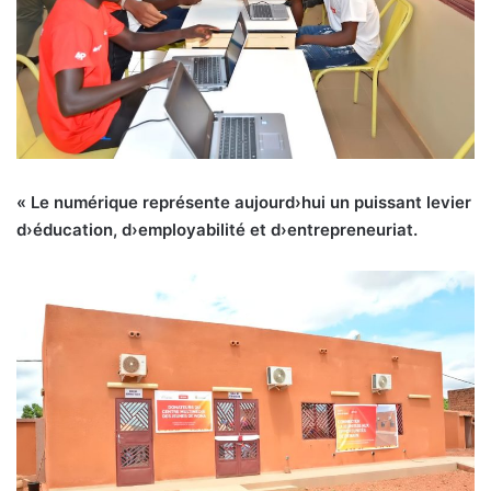
« Le numérique représente aujourd›hui un puissant levier
d›éducation, d›employabilité et d›entrepreneuriat.