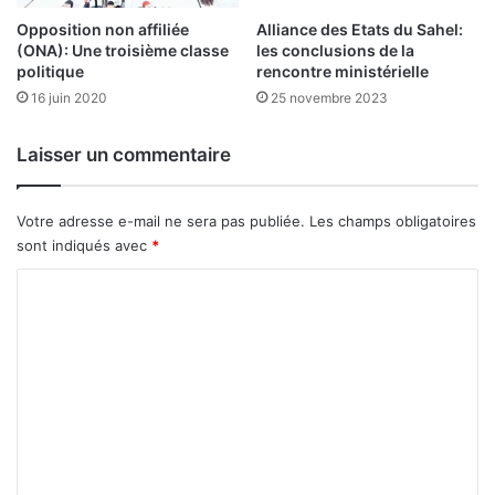
m
i
a
Opposition non affiliée
Alliance des Etats du Sahel:
o
i
(ONA): Une troisième classe
les conclusions de la
n
n
politique
rencontre ministérielle
à
t
16 juin 2020
25 novembre 2023
l
e
o
n
Laisser un commentaire
n
u
g
s
t
à
Votre adresse e-mail ne sera pas publiée.
Les champs obligatoires
e
3
sont indiqués avec
*
r
%
m
C
e
o
b
o
m
n
m
n
e
e
s
n
t