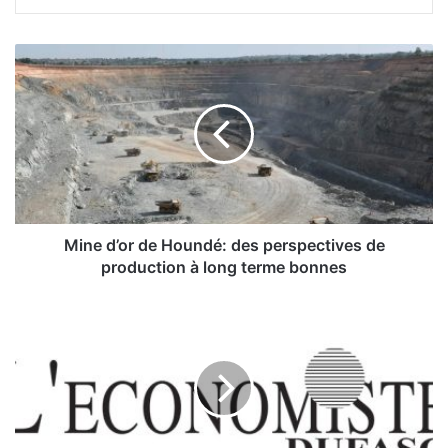
M
i
n
e
d
’
o
r
d
e
Mine d’or de Houndé: des perspectives de
H
production à long terme bonnes
o
u
D
n
B
d
S
é
:
:
•
d
B
e
C