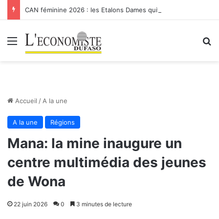
CAN féminine 2026 : les Etalons Dames quittent la compétition
Menu
R
Accueil
/
A la une
A la une
Régions
Mana: la mine inaugure un
centre multimédia des jeunes
de Wona
22 juin 2026
0
3 minutes de lecture