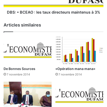
s
E
p
A
e
O
DBS: • BCEAO : les taux directeurs maintenus à 3%
r
:
s
l
Articles similaires
p
e
e
s
c
t
t
a
i
u
v
x
e
d
s
i
d
r
De Bonnes Sources
«Opération mana mana»
e
e
7 novembre 2014
7 novembre 2014
p
c
r
t
o
e
d
u
u
r
c
s
t