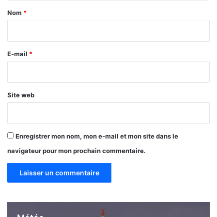
a
Nom
*
i
r
e
E-mail
*
*
Site web
Enregistrer mon nom, mon e-mail et mon site dans le
navigateur pour mon prochain commentaire.