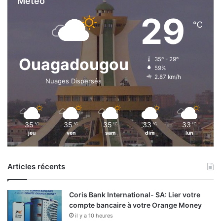
Météo
29
℃
Ouagadougou
35º - 29º
59%
2.87 km/h
Nuages Dispersés
35
35
35
33
33
℃
℃
℃
℃
℃
jeu
ven
sam
dim
lun
Articles récents
Coris Bank International- SA: Lier votre
compte bancaire à votre Orange Money
il y a 10 heures