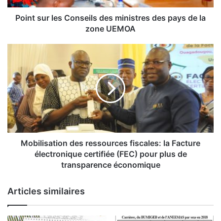
l
e
Point sur les Conseils des ministres des pays de la
s
zone UEMOA
C
o
M
n
o
s
b
e
i
i
l
l
i
s
s
d
a
e
t
s
i
Mobilisation des ressources fiscales: la Facture
m
o
électronique certifiée (FEC) pour plus de
i
n
transparence économique
n
d
i
e
Articles similaires
s
s
t
r
r
e