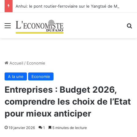
Anhui: le pont routier-ferroviaire sur le Yangtsé de Ma’anshan entre dans la phase finale en vue de sa mise en service
Menu
R
Accueil
/
Economie
A la une
Economie
Entreprises : Budget 2026,
comprendre les choix de l’Etat
pour mieux anticiper
19 janvier 2026
1
5 minutes de lecture