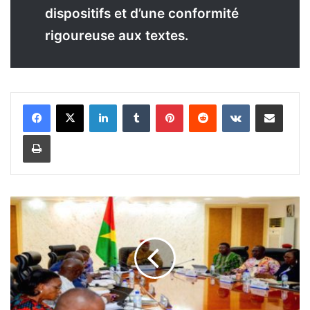
dispositifs et d’une conformité
rigoureuse aux textes.
Linkedin
Tumblr
Pinterest
Reddit
VKontakte
Partager par email
Imprimer
P
o
i
n
t
s
u
r