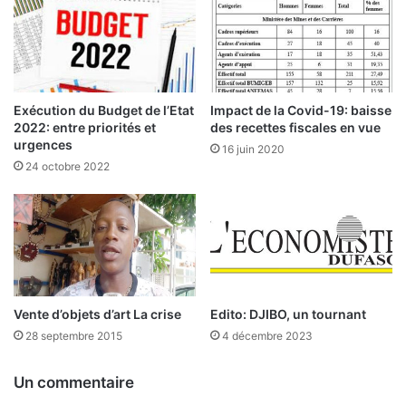
e
s
s
s
d
o
e
u
s
r
p
c
Exécution du Budget de l’Etat
Impact de la Covid-19: baisse
a
e
2022: entre priorités et
des recettes fiscales en vue
y
s
urgences
16 juin 2020
s
f
24 octobre 2022
d
i
e
s
l
c
a
a
z
l
o
e
n
s
e
:
Vente d’objets d’art La crise
Edito: DJIBO, un tournant
U
l
28 septembre 2015
4 décembre 2023
E
a
M
F
Un commentaire
O
a
A