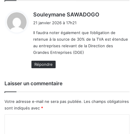
c
t
u
d
Souleymane SAWADOGO
r
i
21 janvier 2026 à 17h21
e
t
é
Il faudra noter également que l’obligation de
l
retenue à la source de 30% de la TVA est étendue
:
e
au entreprises relevant de la Direction des
c
Grandes Entreprises (DGE)
t
r
Répondre
o
n
i
Laisser un commentaire
q
u
e
Votre adresse e-mail ne sera pas publiée.
Les champs obligatoires
c
sont indiqués avec
*
e
C
r
t
o
i