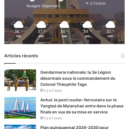
3.73 km/h
Nuages Dispersés
36
37
30
34
32
℃
℃
℃
℃
℃
lun
mar
mer
jeu
ven
Articles récents
Gendarmerie nationale: la 3e Légion
désormais sous le commandement du
Colonel Théophile Tago
il y a 2 jours
Anhui: le pont routier-ferroviaire sur le
Yangtsé de Ma’anshan entre dans la phase
finale en vue de sa mise en service
il y a 2 jours
Plan quinquennal 2026-2030 pour