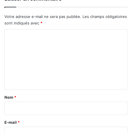
C
F
A
Votre adresse e-mail ne sera pas publiée.
Les champs obligatoires
p
sont indiqués avec
*
o
C
u
r
o
i
m
m
p
m
a
e
c
t
n
e
t
r
a
l
Nom
*
a
i
v
r
i
e
e
E-mail
*
d
*