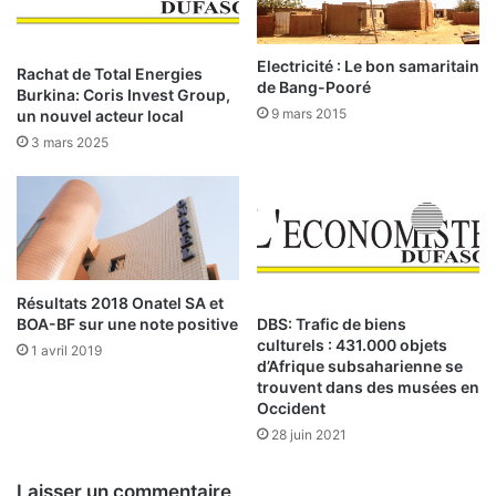
s
s
t
c
i
Electricité : Le bon samaritain
e
Rachat de Total Energies
de Bang-Pooré
s
n
Burkina: Coris Invest Group,
s
t
9 mars 2015
un nouvel acteur local
e
a
3 mars 2025
u
i
r
n
s
e
b
s
u
d
r
e
k
m
Résultats 2018 Onatel SA et
i
i
DBS: Trafic de biens
BOA-BF sur une note positive
n
culturels : 431.000 objets
l
1 avril 2019
d’Afrique subsaharienne se
a
l
trouvent dans des musées en
b
i
Occident
è
o
28 juin 2021
n
s
F
Laisser un commentaire