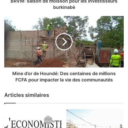
o
BRVM: saison de moisson pour les investisseurs
n
burkinabè
d
e
M
m
i
o
n
i
e
s
d
s
’
o
o
n
r
p
d
o
e
Mine d’or de Houndé: Des centaines de millions
u
H
FCFA pour impacter la vie des communautés
r
o
l
u
Articles similaires
e
n
s
d
i
é
n
:
v
D
e
e