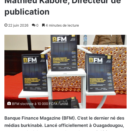
Mathieu Kaboré, Directeur de
publication
22 juin 2026
0
4 minutes de lecture
BFM s’octroie à 10 000 FCFA l’unité
B
anque Finance Magazine (BFM). C’est le dernier né des
médias burkinabè. Lancé officiellement à Ouagadougou,