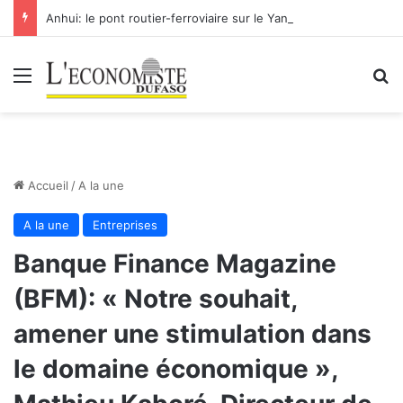
Anhui: le pont routier-ferroviaire sur le Yangtsé de Ma’anshan entre dans la phase finale en vue de sa mise en service
Menu
R
Accueil
/
A la une
A la une
Entreprises
Banque Finance Magazine
(BFM): « Notre souhait,
amener une stimulation dans
le domaine économique »,