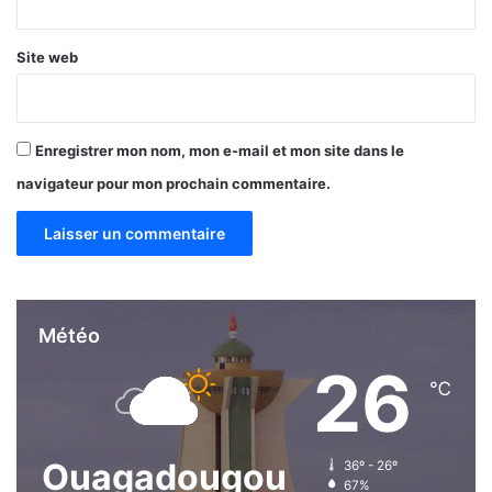
e
s
c
Site web
o
m
m
u
Enregistrer mon nom, mon e-mail et mon site dans le
n
navigateur pour mon prochain commentaire.
a
u
t
é
s
Météo
26
℃
Ouagadougou
36º - 26º
67%