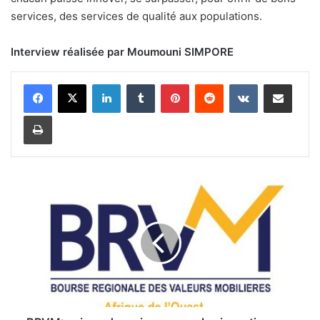
services, des services de qualité aux populations.
Interview réalisée par Moumouni SIMPORE
Linkedin
Tumblr
Pinterest
Reddit
VKontakte
Partager par email
Imprimer
B
R
V
M
:
s
a
i
s