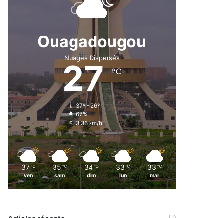
Ouagadougou
Nuages Dispersés
27
℃
37º - 26º
67%
3.36 km/h
37
35
34
33
33
℃
℃
℃
℃
℃
ven
sam
dim
lun
mar