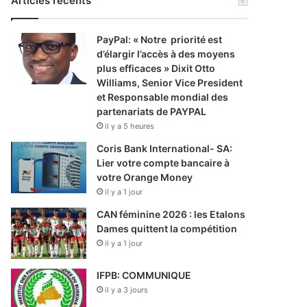
Articles récents
PayPal: « Notre priorité est
d’élargir l’accès à des moyens
plus efficaces » Dixit Otto
Williams, Senior Vice President
et Responsable mondial des
partenariats de PAYPAL
il y a 5 heures
Coris Bank International- SA:
Lier votre compte bancaire à
votre Orange Money
il y a 1 jour
CAN féminine 2026 : les Etalons
Dames quittent la compétition
il y a 1 jour
IFPB: COMMUNIQUE
il y a 3 jours