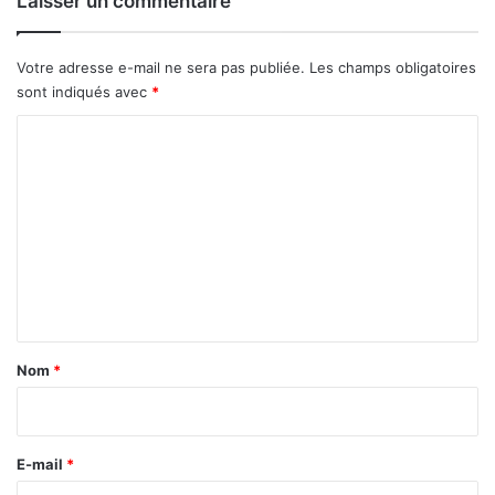
Laisser un commentaire
Votre adresse e-mail ne sera pas publiée.
Les champs obligatoires
sont indiqués avec
*
C
o
m
m
e
n
t
a
Nom
*
i
r
e
E-mail
*