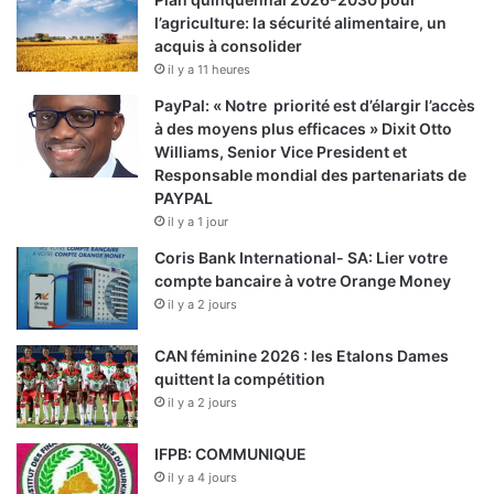
l’agriculture: la sécurité alimentaire, un
acquis à consolider
il y a 11 heures
PayPal: « Notre priorité est d’élargir l’accès
à des moyens plus efficaces » Dixit Otto
Williams, Senior Vice President et
Responsable mondial des partenariats de
PAYPAL
il y a 1 jour
Coris Bank International- SA: Lier votre
compte bancaire à votre Orange Money
il y a 2 jours
CAN féminine 2026 : les Etalons Dames
quittent la compétition
il y a 2 jours
IFPB: COMMUNIQUE
il y a 4 jours