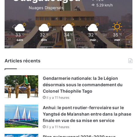
5.29 km/h
Nuages Dispersés
33
32
34
32
35
℃
℃
℃
℃
℃
sam
dim
lun
mar
mer
Articles récents
Gendarmerie nationale: la 3e Légion
désormais sous le commandement du
Colonel Théophile Tago
il y a 11 heures
Anhui: le pont routier-ferroviaire sur le
Yangtsé de Ma’anshan entre dans la phase
finale en vue de sa mise en service
il y a 11 heures
Plan quinquennal 2026-2030 pour