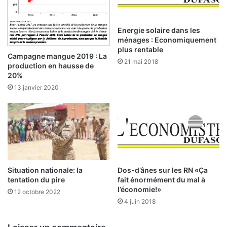
e
a
S
n
o
n
Energie solaire dans les
u
é
ménages : Economiquement
l
e
plus rentable
Campagne mangue 2019 : La
e
d
21 mai 2018
production en hausse de
y
e
20%
m
g
13 janvier 2020
a
r
n
â
e
c
G
e
u
i
r
a
Situation nationale: la
Dos-d’ânes sur les RN «Ça
tentation du pire
fait énormément du mal à
l’économie!»
12 octobre 2022
4 juin 2018