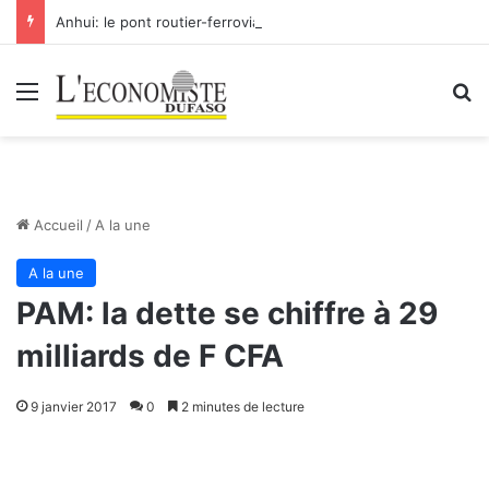
Anhui: le pont routier-ferroviaire sur le Yangtsé de Ma’anshan entre dans la phase finale en vue de sa mise en service
Menu
R
Accueil
/
A la une
A la une
PAM: la dette se chiffre à 29
milliards de F CFA
9 janvier 2017
0
2 minutes de lecture