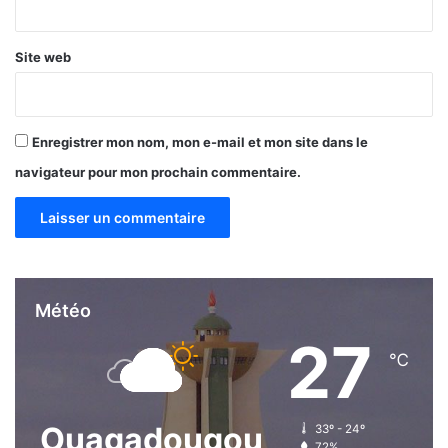
*
Site web
Enregistrer mon nom, mon e-mail et mon site dans le
navigateur pour mon prochain commentaire.
Météo
27
℃
Ouagadougou
33º - 24º
72%