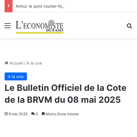
Anhui: le pont routier-ferroviaire sur le Yangtsé de Ma’anshan entre dans la phase finale en vue de sa mise en service
Menu
R
Accueil
/
A la une
A la une
Le Bulletin Officiel de la Cote
de la BRVM du 08 mai 2025
9 mai 2025
0
Moins d’une minute