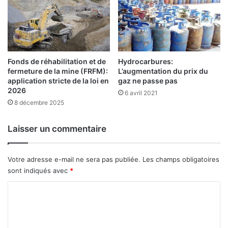
a
n
n
e
s
r
a
é
c
g
t
Fonds de réhabilitation et de
Hydrocarbures:
i
fermeture de la mine (FRFM):
L’augmentation du prix du
i
o
application stricte de la loi en
gaz ne passe pas
o
n
2026
n
6 avril 2021
a
8 décembre 2025
n
l
e
e
l
d
Laisser un commentaire
"
e
p
r
Votre adresse e-mail ne sera pas publiée.
Les champs obligatoires
o
sont indiqués avec
*
m
C
o
t
o
i
m
o