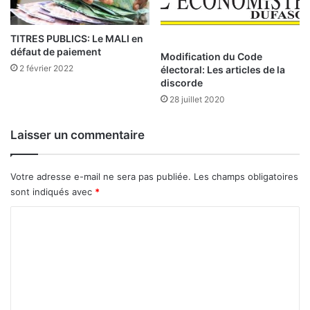
u
i
n
TITRES PUBLICS: Le MALI en
2
défaut de paiement
Modification du Code
0
2 février 2022
électoral: Les articles de la
2
discorde
6
28 juillet 2020
Laisser un commentaire
Votre adresse e-mail ne sera pas publiée.
Les champs obligatoires
sont indiqués avec
*
C
o
m
m
e