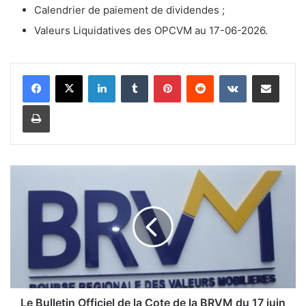
Calendrier de paiement de dividendes ;
Valeurs Liquidatives des OPCVM au 17-06-2026.
Linkedin
Tumblr
Pinterest
Reddit
VKontakte
Partager par email
Imprimer
L
e
B
u
l
l
e
t
i
Le Bulletin Officiel de la Cote de la BRVM du 17 juin