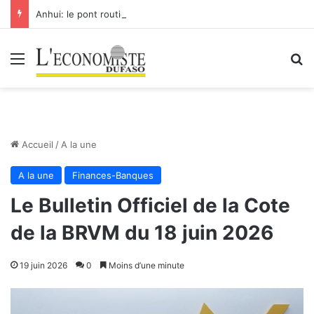
Anhui: le pont routier-ferroviaire sur le Yangtsé de Ma’anshan entre dans la phase finale en vue de sa mise en service
Menu
R
Accueil
/
A la une
A la une
Finances-Banques
Le Bulletin Officiel de la Cote
de la BRVM du 18 juin 2026
19 juin 2026
0
Moins d’une minute