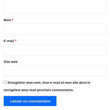
n
t
a
Nom
*
i
r
e
E-mail
*
*
Site web
Enregistrer mon nom, mon e-mail et mon site dans le
navigateur pour mon prochain commentaire.