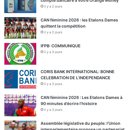
compte bancaire à votre Orange Money
il y a 2 jours
CAN féminine 2026 : les Etalons Dames
quittent la compétition
il y a 2 jours
IFPB: COMMUNIQUE
il y a 3 jours
CORIS BANK INTERNATIONAL: BONNE
CELEBRATION DE L’INDEPENDANCE
il y a 3 jours
CAN féminine 2026 : Les Etalons Dames à
90 minutes d’écrire l’histoire
il y a 3 jours
Assemblée législative du peuple: l’Union
interparlementaire propose un partenariat