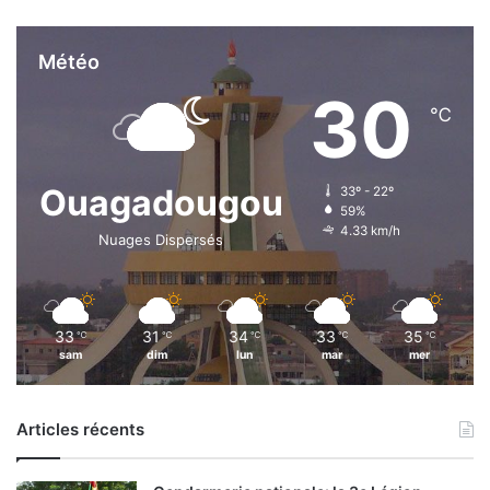
Météo
30
℃
Ouagadougou
33º - 22º
59%
4.33 km/h
Nuages Dispersés
33
31
34
33
35
℃
℃
℃
℃
℃
sam
dim
lun
mar
mer
Articles récents