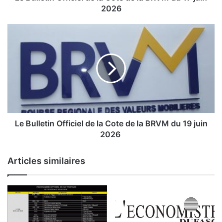
n
2026
O
f
L
f
e
i
c
B
i
u
e
l
l
l
d
e
e
t
l
i
Le Bulletin Officiel de la Cote de la BRVM du 19 juin
a
n
2026
C
O
o
f
Articles similaires
t
f
e
i
d
c
e
i
l
e
a
l