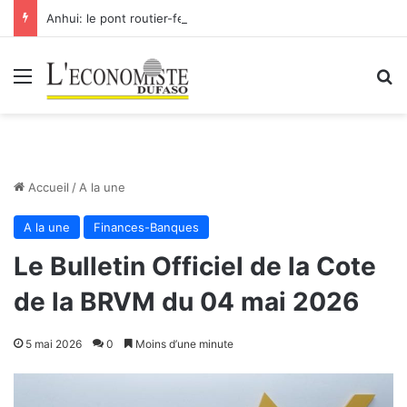
Anhui: le pont routier-ferroviaire sur le Yangtsé de Ma’anshan entre dans la phase finale en vue de sa mise en service
Menu
R
Accueil
/
A la une
A la une
Finances-Banques
Le Bulletin Officiel de la Cote
de la BRVM du 04 mai 2026
5 mai 2026
0
Moins d’une minute