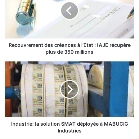
o
u
v
r
e
m
e
Recouvrement des créances à l’Etat : l’AJE récupère
n
plus de 350 millions
t
d
I
e
n
s
d
c
u
r
s
é
t
a
r
n
i
c
e
e
:
Industrie: la solution SMAT déployée à MABUCIG
s
l
Industries
à
a