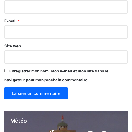
i
r
e
E-mail
*
*
Site web
Enregistrer mon nom, mon e-mail et mon site dans le
navigateur pour mon prochain commentaire.
Météo