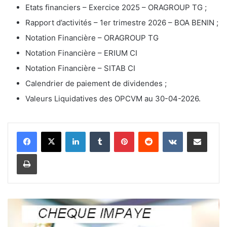
Etats financiers – Exercice 2025 – ORAGROUP TG ;
Rapport d’activités – 1er trimestre 2026 – BOA BENIN ;
Notation Financière – ORAGROUP TG
Notation Financière – ERIUM CI
Notation Financière – SITAB CI
Calendrier de paiement de dividendes ;
Valeurs Liquidatives des OPCVM au 30-04-2026.
Linkedin
Tumblr
Pinterest
Reddit
VKontakte
Partager par email
Imprimer
R
e
c