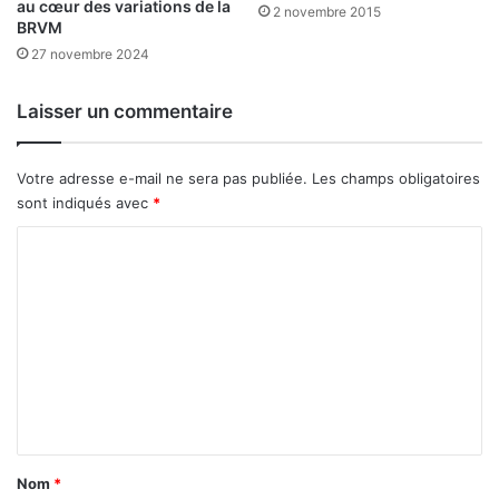
l
au cœur des variations de la
M
2 novembre 2015
BRVM
u
A
s
B
27 novembre 2024
d
U
e
C
Laisser un commentaire
3
I
5
G
0
I
Votre adresse e-mail ne sera pas publiée.
Les champs obligatoires
m
n
sont indiqués avec
*
i
d
l
u
C
l
s
o
i
t
o
m
r
n
i
m
s
e
e
s
n
t
a
Nom
*