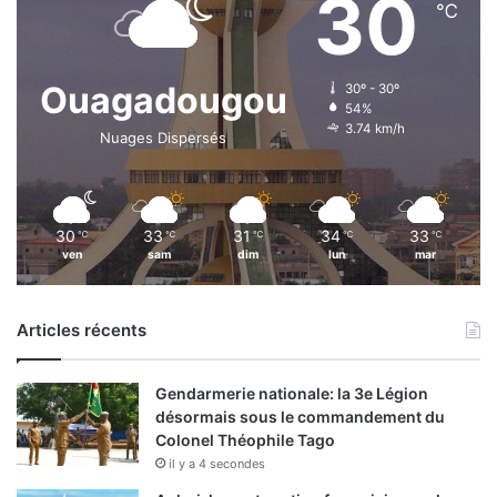
30
℃
Ouagadougou
30º - 30º
54%
3.74 km/h
Nuages Dispersés
30
33
31
34
33
℃
℃
℃
℃
℃
ven
sam
dim
lun
mar
Articles récents
Gendarmerie nationale: la 3e Légion
désormais sous le commandement du
Colonel Théophile Tago
il y a 4 secondes