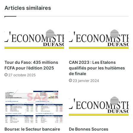
l
s
Articles similaires
’
o
E
l
t
u
a
t
t
i
:
o
l
n
’
S
A
M
Tour du Faso: 435 millions
CAN 2023 : Les Etalons
J
A
FCFA pour l’édition 2025
qualifiés pour les huitièmes
E
T
de finale
27 octobre 2025
r
d
23 janvier 2024
é
é
c
p
u
l
p
o
è
y
r
é
e
e
p
à
Bourse: le Secteur bancaire
De Bonnes Sources