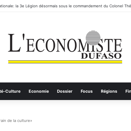
routier-ferroviaire sur le Yangtsé de Ma’anshan entre dans la phase fina
té-Culture
Economie
Dossier
Focus
Régions
Fi
ain de la culture»