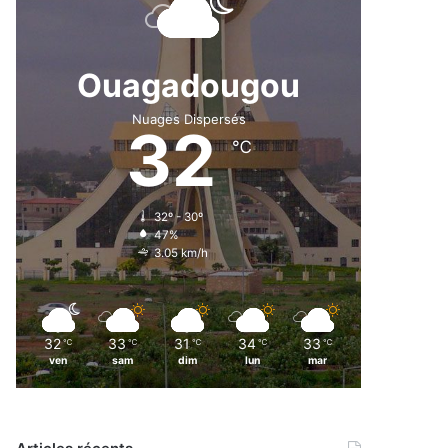
Ouagadougou
Nuages Dispersés
32
℃
32º - 30º
47%
3.05 km/h
32
33
31
34
33
℃
℃
℃
℃
℃
ven
sam
dim
lun
mar