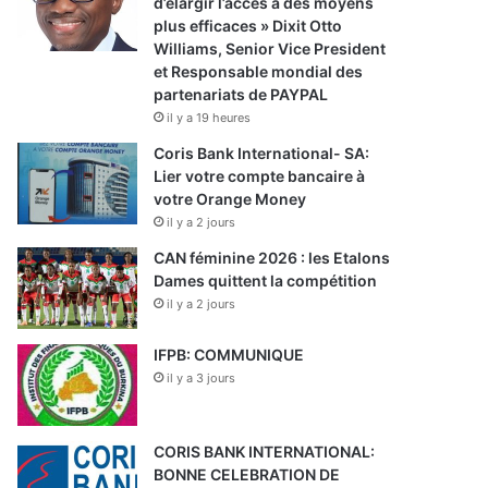
d’élargir l’accès à des moyens
plus efficaces » Dixit Otto
Williams, Senior Vice President
et Responsable mondial des
partenariats de PAYPAL
il y a 19 heures
Coris Bank International- SA:
Lier votre compte bancaire à
votre Orange Money
il y a 2 jours
CAN féminine 2026 : les Etalons
Dames quittent la compétition
il y a 2 jours
IFPB: COMMUNIQUE
il y a 3 jours
CORIS BANK INTERNATIONAL:
BONNE CELEBRATION DE