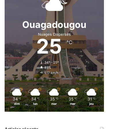
Ouagadougou
Nuages Dispersés
25
℃
34º - 25º
83%
1.17 km/h
34
34
35
35
31
℃
℃
℃
℃
℃
dim
lun
mar
mer
jeu