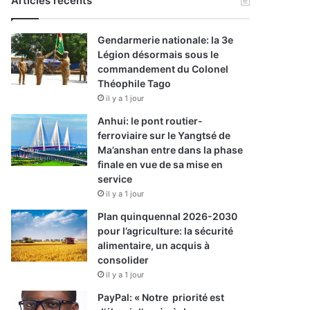
Articles récents
Gendarmerie nationale: la 3e
Légion désormais sous le
commandement du Colonel
Théophile Tago
il y a 1 jour
Anhui: le pont routier-
ferroviaire sur le Yangtsé de
Ma’anshan entre dans la phase
finale en vue de sa mise en
service
il y a 1 jour
Plan quinquennal 2026-2030
pour l’agriculture: la sécurité
alimentaire, un acquis à
consolider
il y a 1 jour
PayPal: « Notre priorité est