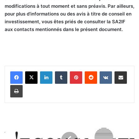
modifications à tout moment et sans préavis. Par ailleurs,
pour plus d’informations ou des avis à titre de conseil en
investissement, vous êtes priés de consulter la SA2IF
aux contacts mentionnés dans le présent document.
Linkedin
Tumblr
Pinterest
Reddit
VKontakte
Partager par email
Imprimer
T
e
r
r