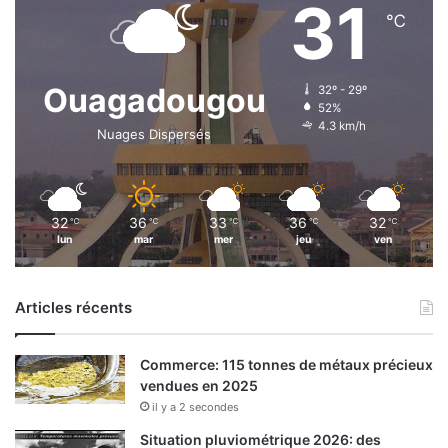
31
℃
Ouagadougou
32º - 29º
52%
4.3 km/h
Nuages Dispersés
32
36
33
36
32
℃
℃
℃
℃
℃
lun
mar
mer
jeu
ven
Articles récents
Commerce: 115 tonnes de métaux précieux
vendues en 2025
il y a 2 secondes
Situation pluviométrique 2026: des