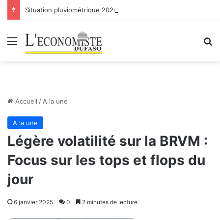
Situation pluviométrique 2026: des déficits tout au long de la saison
Menu
R
Accueil
/
A la une
A la une
Légère volatilité sur la BRVM :
Focus sur les tops et flops du
jour
6 janvier 2025
0
2 minutes de lecture