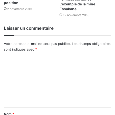
position
L’exemple de la mine
s
Essakane
2 novembre 2015
t
e
12 novembre 2018
n
t
Laisser un commentaire
p
r
u
Votre adresse e-mail ne sera pas publiée.
Les champs obligatoires
d
sont indiqués avec
*
e
n
C
t
o
s
m
.
m
e
n
t
a
Nom
*