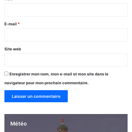
i
r
e
E-mail
*
*
Site web
Enregistrer mon nom, mon e-mail et mon site dans le
navigateur pour mon prochain commentaire.
Météo