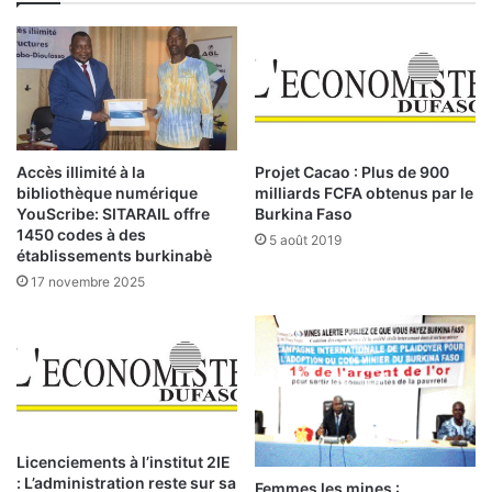
é
u
s
g
e
e
n
:
2
l
0
e
2
s
4
i
Accès illimité à la
Projet Cacao : Plus de 900
n
bibliothèque numérique
milliards FCFA obtenus par le
v
YouScribe: SITARAIL offre
Burkina Faso
e
1450 codes à des
5 août 2019
établissements burkinabè
s
t
17 novembre 2025
i
s
s
e
u
r
s
Licenciements à l’institut 2IE
r
: L’administration reste sur sa
e
Femmes les mines :