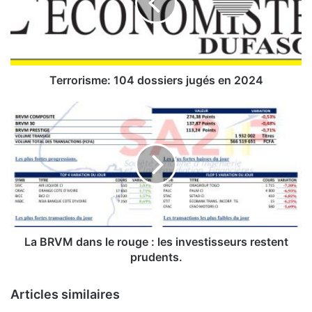
o
r
i
s
m
e
Terrorisme: 104 dossiers jugés en 2024
:
1
L
0
a
4
B
d
R
o
V
s
M
s
d
i
a
e
n
r
s
La BRVM dans le rouge : les investisseurs restent
s
l
prudents.
j
e
u
r
Articles similaires
g
o