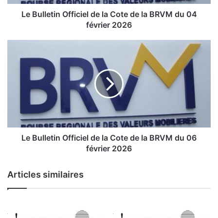
t
i
Le Bulletin Officiel de la Cote de la BRVM du 04
n
février 2026
O
f
L
f
e
i
c
B
i
u
e
l
l
l
d
e
e
t
l
i
Le Bulletin Officiel de la Cote de la BRVM du 06
a
n
février 2026
C
O
o
f
Articles similaires
t
f
e
i
d
c
e
i
l