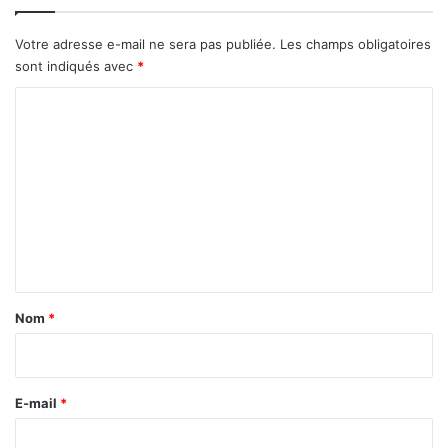
f
é
Votre adresse e-mail ne sera pas publiée.
Les champs obligatoires
v
sont indiqués avec
*
r
i
C
e
o
r
m
2
0
m
2
e
6
n
t
a
Nom
*
i
r
e
E-mail
*
*