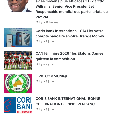
à des moyens plus efficaces » Dixit Otto
Williams, Senior Vice President et
Responsable mondial des partenariats de
PAYPAL
il y a 18 heures
Coris Bank International- SA: Lier votre
compte bancaire à votre Orange Money
il y a 2 jours
CAN féminine 2026 : les Etalons Dames
quittent la compétition
il y a 2 jours
IFPB: COMMUNIQUE
il y a 3 jours
CORIS BANK INTERNATIONAL: BONNE
CELEBRATION DE L’INDEPENDANCE
il y a 3 jours