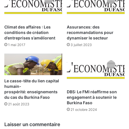
e
a
l
B
d
R
e
V
l
Climat des affaires : Les
Assurances: des
M
a
conditions de création
recommandations pour
d
C
d’entreprises s’améliorent
dynamiser le secteur
u
o
1 mai 2017
3 juillet 2023
0
t
4
e
f
d
é
e
v
l
r
a
Le casse-tête du lien capital
i
B
humain-
e
R
DBS: Le FMI réaffirme son
prospérité: enseignements
r
engagement à soutenir le
V
du cas du Burkina Faso
Burkina Faso
2
M
21 août 2023
0
d
21 octobre 2024
2
u
6
0
Laisser un commentaire
6