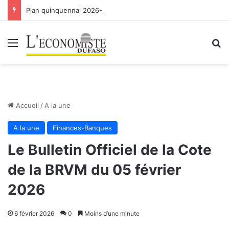
Plan quinquennal 2026-2030 pour l’agriculture: la sécurité alimentaire, un acquis à consolider
Menu
R
Accueil
/
A la une
A la une
Finances-Banques
Le Bulletin Officiel de la Cote
de la BRVM du 05 février
2026
6 février 2026
0
Moins d’une minute