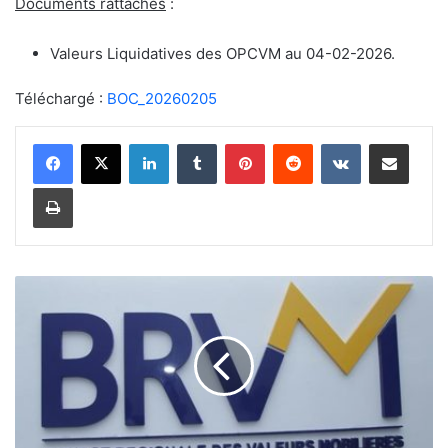
Documents rattachés
:
Valeurs Liquidatives des OPCVM au 04-02-2026.
Téléchargé :
BOC_20260205
Linkedin
Tumblr
Pinterest
Reddit
VKontakte
Partager par email
Imprimer
L
e
B
u
l
l
e