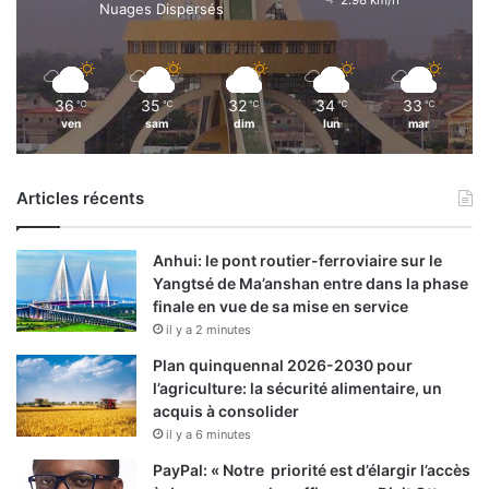
2.98 km/h
Nuages Dispersés
36
35
32
34
33
℃
℃
℃
℃
℃
ven
sam
dim
lun
mar
Articles récents
Anhui: le pont routier-ferroviaire sur le
Yangtsé de Ma’anshan entre dans la phase
finale en vue de sa mise en service
il y a 2 minutes
Plan quinquennal 2026-2030 pour
l’agriculture: la sécurité alimentaire, un
acquis à consolider
il y a 6 minutes
PayPal: « Notre priorité est d’élargir l’accès