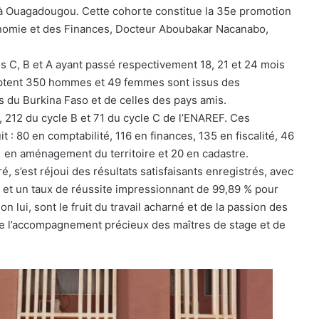
, à Ouagadougou. Cette cohorte constitue la 35e promotion
Economie et des Finances, Docteur Aboubakar Nacanabo,
 C, B et A ayant passé respectivement 18, 21 et 24 mois
mptent 350 hommes et 49 femmes sont issus des
s du Burkina Faso et de celles des pays amis.
A, 212 du cycle B et 71 du cycle C de l’ENAREF. Ces
t : 80 en comptabilité, 116 en finances, 135 en fiscalité, 46
1 en aménagement du territoire et 20 en cadastre.
 s’est réjoui des résultats satisfaisants enregistrés, avec
 et un taux de réussite impressionnant de 99,89 % pour
 lui, sont le fruit du travail acharné et de la passion des
de l’accompagnement précieux des maîtres de stage et de