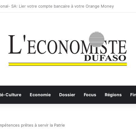
: les Etalons Dames quittent la compétition
té-Culture
Economie
Dossier
Focus
Régions
Fi
pétences prêtes à servir la Patrie