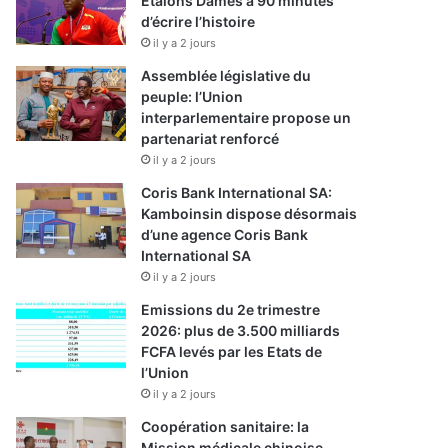
Etalons Dames à 90 minutes
d’écrire l’histoire
il y a 2 jours
Assemblée législative du
peuple: l’Union
interparlementaire propose un
partenariat renforcé
il y a 2 jours
Coris Bank International SA:
Kamboinsin dispose désormais
d’une agence Coris Bank
International SA
il y a 2 jours
Emissions du 2e trimestre
2026: plus de 3.500 milliards
FCFA levés par les Etats de
l’Union
il y a 2 jours
Coopération sanitaire: la
Mission médicale chinoise