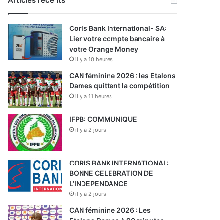
Articles récents
Coris Bank International- SA:
Lier votre compte bancaire à
votre Orange Money
il y a 10 heures
CAN féminine 2026 : les Etalons
Dames quittent la compétition
il y a 11 heures
IFPB: COMMUNIQUE
il y a 2 jours
CORIS BANK INTERNATIONAL:
BONNE CELEBRATION DE
L’INDEPENDANCE
il y a 2 jours
CAN féminine 2026 : Les