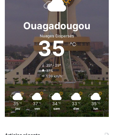
Ouagadougou
Nuages Dispersés
35
℃
35º - 29º
37%
1.99 km/h
35
37
34
33
35
℃
℃
℃
℃
℃
jeu
ven
sam
dim
lun