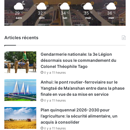
29
32
34
35
36
℃
℃
℃
℃
℃
sam
dim
lun
mar
mer
Articles récents
Gendarmerie nationale: la 3e Légion
désormais sous le commandement du
Colonel Théophile Tago
il y a 11 heures
Anhui: le pont routier-ferroviaire sur le
Yangtsé de Ma’anshan entre dans la phase
finale en vue de sa mise en service
il y a 11 heures
Plan quinquennal 2026-2030 pour
l’agriculture: la sécurité alimentaire, un
acquis à consolider
il y a 11 heures