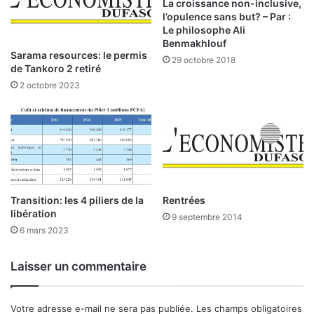
La croissance non-inclusive,
s
d
l’opulence sans but? – Par :
d
u
Le philosophe Ali
e
m
Benmakhlouf
l
a
Sarama resources: le permis
29 octobre 2018
’
t
de Tankoro 2 retiré
U
é
2 octobre 2023
E
r
M
i
O
e
A
l
:
m
u
é
n
d
e
i
Transition: les 4 piliers de la
Rentrées
j
c
libération
9 septembre 2014
o
a
6 mars 2023
u
l
r
à
Laisser un commentaire
n
l
é
’
e
U
Votre adresse e-mail ne sera pas publiée.
Les champs obligatoires
d