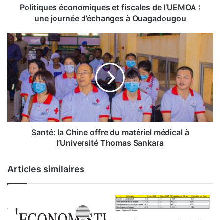
s
Politiques économiques et fiscales de l’UEMOA :
é
une journée d’échanges à Ouagadougou
c
o
S
n
a
o
n
m
t
i
é
q
:
u
l
e
a
s
C
e
h
Santé: la Chine offre du matériel médical à
t
i
l’Université Thomas Sankara
f
n
i
e
Articles similaires
s
o
c
f
a
f
l
r
e
e