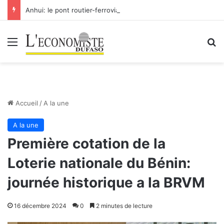
Anhui: le pont routier-ferroviaire sur le Yangtsé de Ma’anshan entre dans la phase finale en vue de sa mise en service
Menu
R
Accueil
/
A la une
A la une
Première cotation de la
Loterie nationale du Bénin:
journée historique a la BRVM
16 décembre 2024
0
2 minutes de lecture