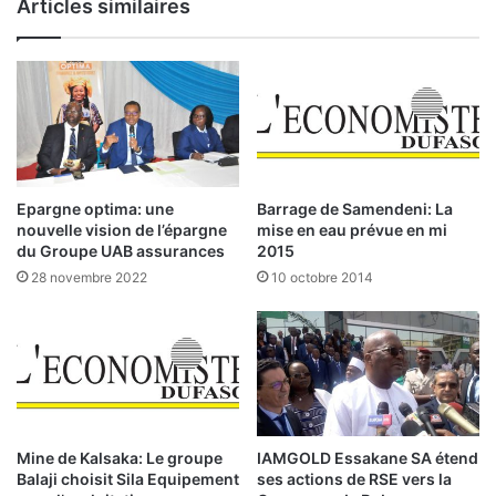
Articles similaires
f
«
l
N
o
o
t
t
t
r
a
e
n
a
t
g
e
e
Epargne optima: une
Barrage de Samendeni: La
:
n
nouvelle vision de l’épargne
mise en eau prévue en mi
«
d
du Groupe UAB assurances
2015
L
a
28 novembre 2022
10 octobre 2014
e
,
T
o
r
n
é
l
s
e
o
t
r
i
r
e
Mine de Kalsaka: Le groupe
IAMGOLD Essakane SA étend
e
n
Balaji choisit Sila Equipement
ses actions de RSE vers la