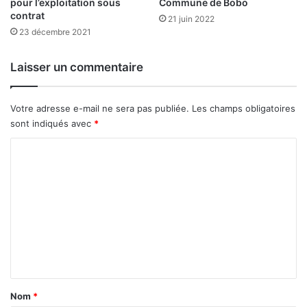
d
pour l’exploitation sous
Commune de Bobo
t
contrat
o
»
21 juin 2022
u
A
23 décembre 2021
b
b
l
o
Laisser un commentaire
e
u
d
b
’
a
Votre adresse e-mail ne sera pas publiée.
Les champs obligatoires
é
c
sont indiqués avec
*
f
a
f
r
C
o
S
o
r
a
t
m
v
s
a
m
»
d
e
,
o
d
g
n
i
o
t
x
,
i
m
a
Nom
*
t
i