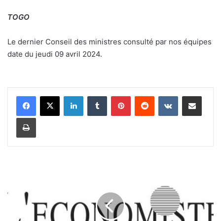
TOGO
Le dernier Conseil des ministres consulté par nos équipes
date du jeudi 09 avril 2024.
Linkedin
Tumblr
Pinterest
Reddit
VKontakte
Partager par email
Imprimer
P
a
i
e
m
e