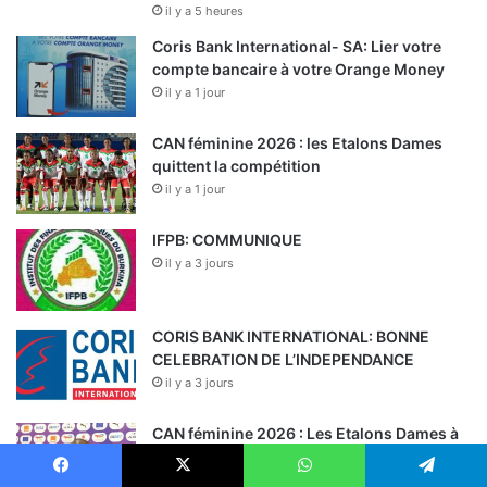
il y a 5 heures
Coris Bank International- SA: Lier votre
compte bancaire à votre Orange Money
il y a 1 jour
CAN féminine 2026 : les Etalons Dames
quittent la compétition
il y a 1 jour
IFPB: COMMUNIQUE
il y a 3 jours
CORIS BANK INTERNATIONAL: BONNE
CELEBRATION DE L’INDEPENDANCE
il y a 3 jours
CAN féminine 2026 : Les Etalons Dames à
90 minutes d’écrire l’histoire
il y a 3 jours