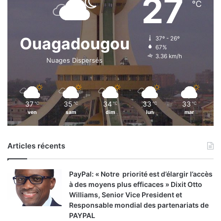
27
℃
a
e
d
u
e
n
t
e
Ouagadougou
37º - 26º
t
s
67%
e
3.36 km/h
s
Nuages Dispersés
p
e
u
e
b
t
l
d
37
35
34
33
33
℃
℃
℃
℃
℃
i
e
ven
sam
dim
lun
mar
q
l
u
’
e
E
Articles récents
m
p
l
PayPal: « Notre priorité est d’élargir l’accès
o
à des moyens plus efficaces » Dixit Otto
i
Williams, Senior Vice President et
Responsable mondial des partenariats de
PAYPAL