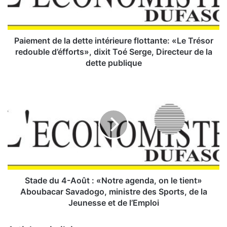
n
t
d
e
Paiement de la dette intérieure flottante: «Le Trésor
l
redouble d’éfforts», dixit Toé Serge, Directeur de la
a
dette publique
d
e
S
t
t
t
a
e
d
i
e
n
d
t
u
é
4
r
-
i
A
Stade du 4-Août : «Notre agenda, on le tient»
e
o
Aboubacar Savadogo, ministre des Sports, de la
u
û
Jeunesse et de l’Emploi
r
t
e
: