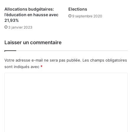
s
i
a
Allocations budgétaires:
Elections
s
l’éducation en hausse avec
u
d
9 septembre 2020
21,93%
v
’
e
3 janvier 2023
u
r
n
t
e
Laisser un commentaire
n
o
u
Votre adresse e-mail ne sera pas publiée.
Les champs obligatoires
v
sont indiqués avec
*
e
l
C
l
o
e
m
r
é
m
a
e
l
i
n
t
t