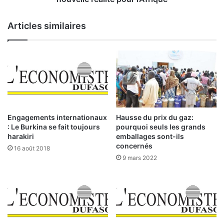
l
r
’
c
Articles similaires
U
i
E
a
M
l
O
e
A
m
:
o
d
n
e
d
s
i
Engagements internationaux
Hausse du prix du gaz:
i
a
: Le Burkina se fait toujours
pourquoi seuls les grands
n
l
harakiri
emballages sont-ils
d
e
concernés
16 août 2018
i
:
9 mars 2022
c
l
a
e
t
s
e
d
u
é
r
f