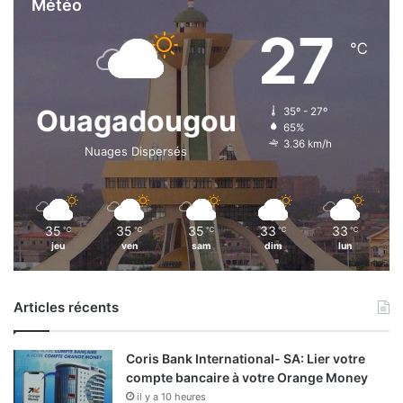
Météo
27
℃
Ouagadougou
35º - 27º
65%
3.36 km/h
Nuages Dispersés
35
35
35
33
33
℃
℃
℃
℃
℃
jeu
ven
sam
dim
lun
Articles récents
Coris Bank International- SA: Lier votre
compte bancaire à votre Orange Money
il y a 10 heures