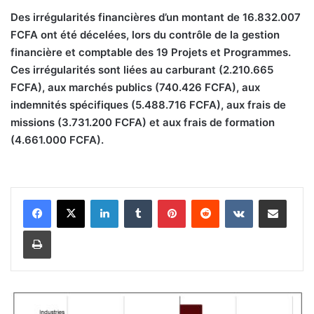
D
es irrégularités financières d’un montant de 16.832.007
FCFA ont été décelées, lors du contrôle de la gestion
financière et comptable des 19 Projets et Programmes.
Ces irrégularités sont liées au carburant (2.210.665
FCFA), aux marchés publics (740.426 FCFA), aux
indemnités spécifiques (5.488.716 FCFA), aux frais de
missions (3.731.200 FCFA) et aux frais de formation
(4.661.000 FCFA).
Linkedin
Tumblr
Pinterest
Reddit
VKontakte
Partager par email
Imprimer
É