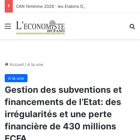
CAN féminine 2026 : les Etalons Dames quittent la compétition
Menu
R
Accueil
/
A la une
A la une
Gestion des subventions et
financements de l’Etat: des
irrégularités et une perte
financière de 430 millions
FCFA