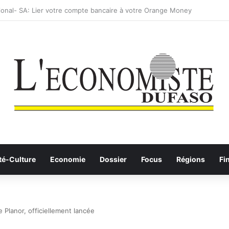
: les Etalons Dames quittent la compétition
té-Culture
Economie
Dossier
Focus
Régions
Fi
 Planor, officiellement lancée