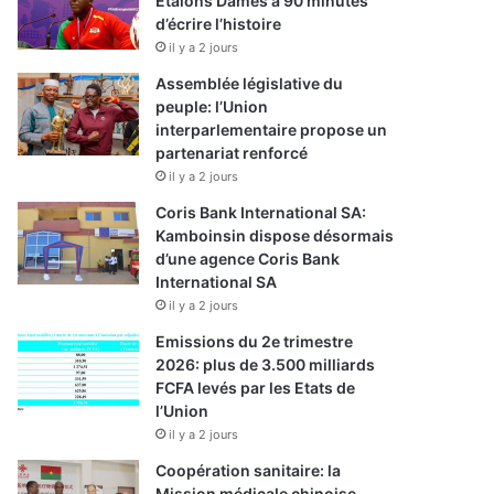
Etalons Dames à 90 minutes
d’écrire l’histoire
il y a 2 jours
Assemblée législative du
peuple: l’Union
interparlementaire propose un
partenariat renforcé
il y a 2 jours
Coris Bank International SA:
Kamboinsin dispose désormais
d’une agence Coris Bank
International SA
il y a 2 jours
Emissions du 2e trimestre
2026: plus de 3.500 milliards
FCFA levés par les Etats de
l’Union
il y a 2 jours
Coopération sanitaire: la
Mission médicale chinoise