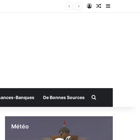
Connexion
Article Aléatoire
Sidebar (bar
Rechercher
nances-Banques
De Bonnes Sources
Météo