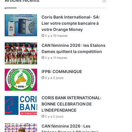
Articles récents
Coris Bank International- SA:
Lier votre compte bancaire à
votre Orange Money
il y a 10 heures
CAN féminine 2026 : les Etalons
Dames quittent la compétition
il y a 11 heures
IFPB: COMMUNIQUE
il y a 2 jours
CORIS BANK INTERNATIONAL:
BONNE CELEBRATION DE
L’INDEPENDANCE
il y a 2 jours
CAN féminine 2026 : Les