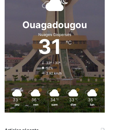
Ouagadougou
Nuages Dispersés
31
℃
33º - 30º
52%
3.92 km/h
33
36
34
33
35
℃
℃
℃
℃
℃
jeu
ven
sam
dim
lun