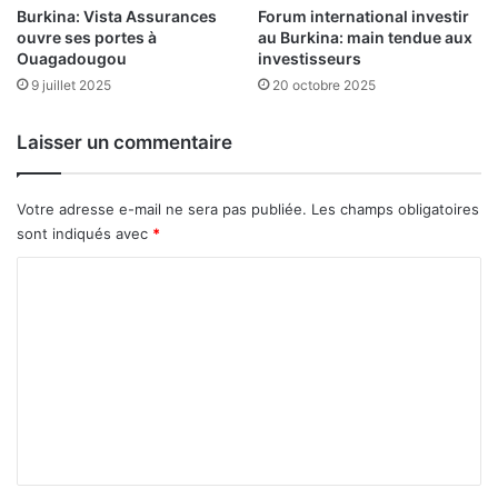
p
Burkina: Vista Assurances
Forum international investir
h
ouvre ses portes à
au Burkina: main tendue aux
o
o
Ouagadougou
investisseurs
r
n
t
9 juillet 2025
20 octobre 2025
n
u
e
n
u
Laisser un commentaire
i
r
t
é
Votre adresse e-mail ne sera pas publiée.
Les champs obligatoires
d
sont indiqués avec
*
’
a
C
f
o
f
m
a
i
m
r
e
e
s
n
t