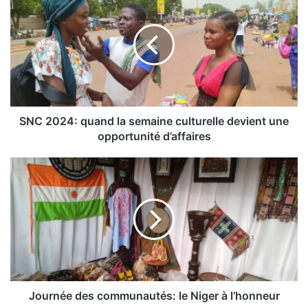
N
C
2
0
2
4
:
q
u
SNC 2024: quand la semaine culturelle devient une
a
opportunité d’affaires
n
d
J
l
o
a
u
s
r
e
n
m
é
a
e
i
d
n
e
e
s
Journée des communautés: le Niger à l’honneur
c