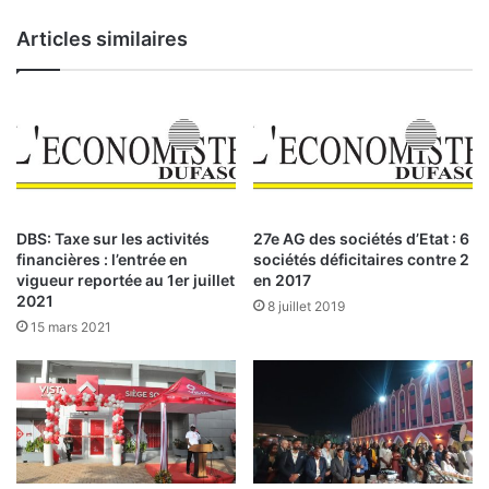
c
u
o
Articles similaires
l
m
t
m
u
u
r
n
e
a
l
u
l
t
e
é
d
s
DBS: Taxe sur les activités
27e AG des sociétés d’Etat : 6
e
:
financières : l’entrée en
sociétés déficitaires contre 2
v
l
vigueur reportée au 1er juillet
en 2017
i
e
2021
8 juillet 2019
e
N
15 mars 2021
n
i
t
g
u
e
n
r
e
à
o
l
p
’