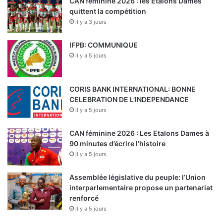
CAN féminine 2026 : les Etalons Dames
quittent la compétition
il y a 3 jours
IFPB: COMMUNIQUE
il y a 5 jours
CORIS BANK INTERNATIONAL: BONNE
CELEBRATION DE L’INDEPENDANCE
il y a 5 jours
CAN féminine 2026 : Les Etalons Dames à
90 minutes d’écrire l’histoire
il y a 5 jours
Assemblée législative du peuple: l’Union
interparlementaire propose un partenariat
renforcé
il y a 5 jours