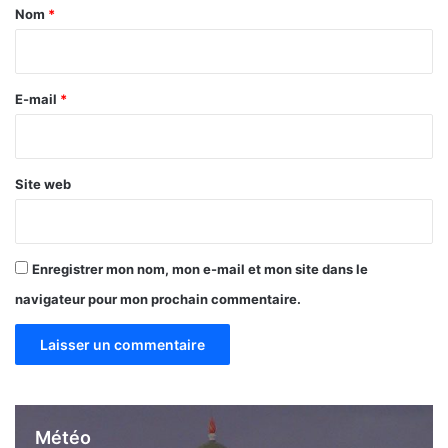
a
Nom
*
i
r
e
E-mail
*
*
Site web
Enregistrer mon nom, mon e-mail et mon site dans le
navigateur pour mon prochain commentaire.
Météo