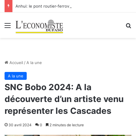
Anhui: le pont routier-ferroviaire sur le Yangtsé de Ma’anshan entre dans la phase finale en vue de sa mise en service
Menu
R
Accueil
/
A la une
A la une
SNC Bobo 2024: A la
découverte d’un artiste venu
représenter les Cascades
30 avril 2024
0
2 minutes de lecture