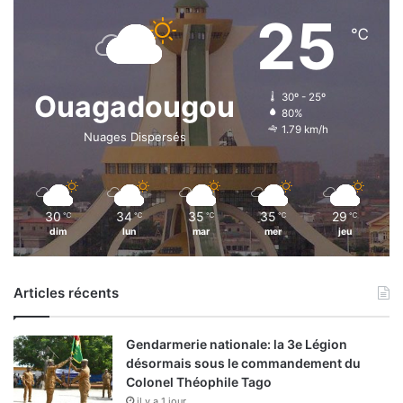
25
℃
Ouagadougou
30º - 25º
80%
1.79 km/h
Nuages Dispersés
30
34
35
35
29
℃
℃
℃
℃
℃
dim
lun
mar
mer
jeu
Articles récents
Gendarmerie nationale: la 3e Légion
désormais sous le commandement du
Colonel Théophile Tago
il y a 1 jour