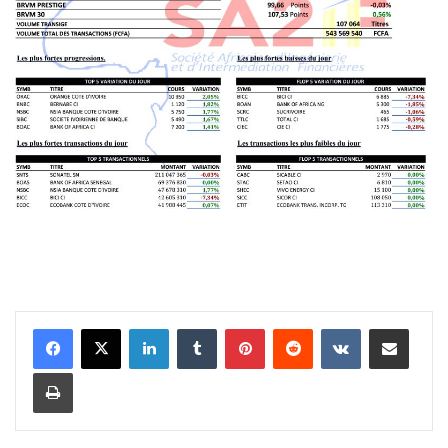
Linkedin
Tumblr
Pinterest
Reddit
VKontakte
Partager par email
Imprimer