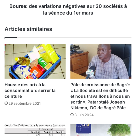
i
s
Bourse: des variations négatives sur 20 sociétés à
t
v
la séance du 1er mars
a
a
i
r
Articles similaires
r
i
e
a
:
t
l
i
e
o
s
n
n
s
o
n
u
é
Hausse des prix à la
Pôle de croissance de Bagré:
v
g
consommation: serrer la
« La Société est en difficulté
e
a
ceinture
et nous travaillons à nous en
l
t
sortir », Patarbtalé Joseph
29 septembre 2021
l
Nikiema, DG de Bagré Pôle
i
e
v
3 juin 2024
s
e
d
s
i
s