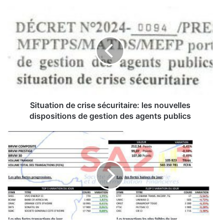
S
i
t
u
a
t
i
o
n
d
Situation de crise sécuritaire: les nouvelles
e
dispositions de gestion des agents publics
c
r
B
i
o
s
u
e
r
s
s
é
e
c
:
u
d
r
e