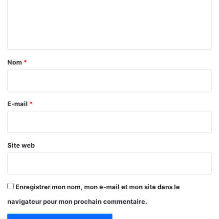
m
s
d
a
u
e
g
1
n
e
e
n
r
t
t
m
a
Nom
*
s
a
p
i
r
u
s
r
b
e
E-mail
*
l
i
*
c
s
Site web
Enregistrer mon nom, mon e-mail et mon site dans le
navigateur pour mon prochain commentaire.