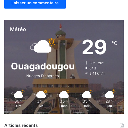
Météo
29
℃
Ouagadougou
30º - 26º
64%
3.41 km/h
Nuages Dispersés
30
34
35
35
29
℃
℃
℃
℃
℃
dim
lun
mar
mer
jeu
Articles récents