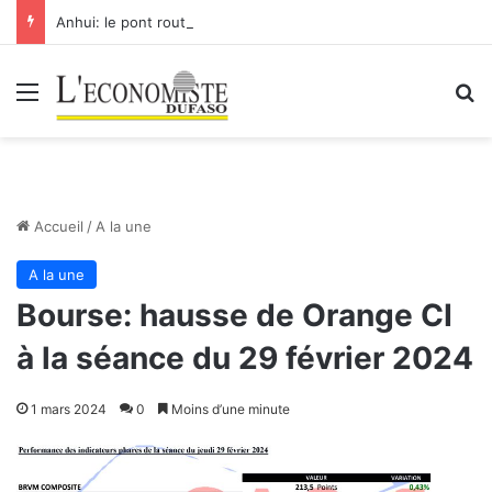
Anhui: le pont routier-ferroviaire sur le Yangtsé de Ma’anshan entre dans la phase finale en vue de sa mise en service
Menu
R
Accueil
/
A la une
A la une
Bourse: hausse de Orange CI
à la séance du 29 février 2024
1 mars 2024
0
Moins d’une minute