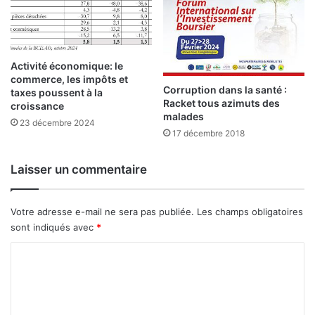
s
u
p
r
o
2
s
0
Activité économique: le
i
s
commerce, les impôts et
t
o
Corruption dans la santé :
taxes poussent à la
i
c
Racket tous azimuts des
croissance
o
i
malades
23 décembre 2024
n
é
17 décembre 2018
s
t
d
é
Laisser un commentaire
e
s
g
à
e
l
Votre adresse e-mail ne sera pas publiée.
Les champs obligatoires
s
a
sont indiqués avec
*
t
s
i
é
C
o
a
n
o
n
d
c
m
e
e