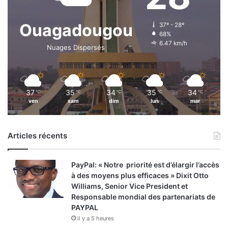
Ouagadougou
37º - 28º
68%
6.47 km/h
Nuages Dispersés
37
35
34
35
34
℃
℃
℃
℃
℃
ven
sam
dim
lun
mar
Articles récents
PayPal: « Notre priorité est d’élargir l’accès
à des moyens plus efficaces » Dixit Otto
Williams, Senior Vice President et
Responsable mondial des partenariats de
PAYPAL
il y a 5 heures