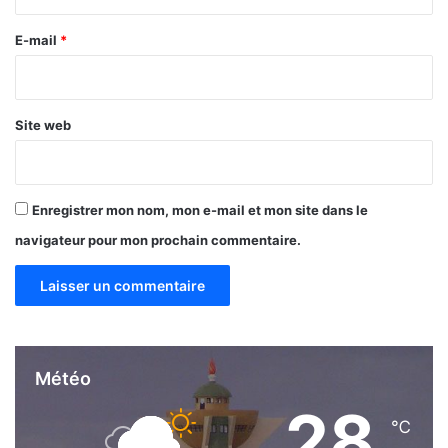
t
p
r
a
l
e
E-mail
*
n
i
t
*
c
i
a
n
t
Site web
D
i
a
o
b
n
i
s
Enregistrer mon nom, mon e-mail et mon site dans le
r
é
navigateur pour mon prochain commentaire.
,
P
D
G
S
2
Météo
A
I
28
F
℃