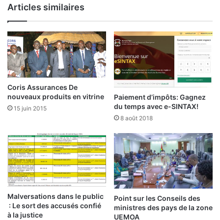
y
Articles similaires
u
s
r
d
s
e
i
l
e
’
r
A
:
E
«
S
Coris Assurances De
R
d
nouveaux produits en vitrine
Paiement d’impôts: Gagnez
e
e
du temps avec e-SINTAX!
15 juin 2015
p
l
8 août 2018
e
a
n
C
s
E
e
D
r
E
n
A
o
O
t
Malversations dans le public
:
Point sur les Conseils des
r
: Le sort des accusés confié
l
ministres des pays de la zone
à la justice
e
UEMOA
a