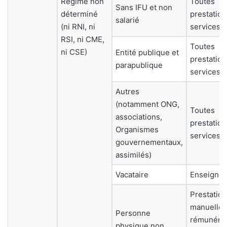
Régime non
Toutes
Sans IFU et non
déterminé
prestation
salarié
(ni RNI, ni
services
RSI, ni CME,
Toutes
ni CSE)
Entité publique et
prestation
parapublique
services
Autres
(notamment ONG,
Toutes
associations,
prestation
Organismes
services
gouvernementaux,
assimilés)
Vacataire
Enseigne
Prestation
manuelle
Personne
rémunéré
physique non