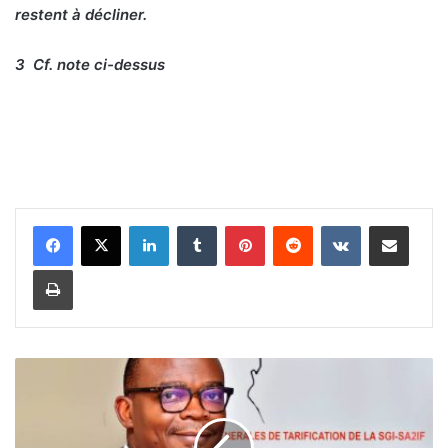
restent à décliner.
3
Cf. note ci-dessus
Linkedin
Tumblr
Pinterest
Reddit
VKontakte
Partager par email
Imprimer
F
o
r
u