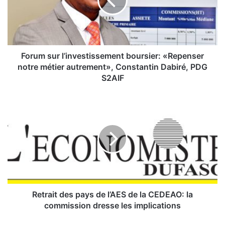
m
s
u
r
l
’
Forum sur l’investissement boursier: «Repenser
i
notre métier autrement», Constantin Dabiré, PDG
n
S2AIF
v
e
R
s
e
t
t
i
r
s
a
s
i
e
t
m
d
e
e
n
s
Retrait des pays de l’AES de la CEDEAO: la
t
p
commission dresse les implications
b
a
o