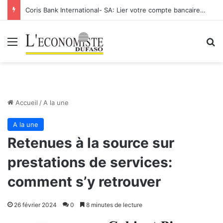
Coris Bank International- SA: Lier votre compte bancaire à votre Orange Money
Menu
R
Accueil
/
A la une
A la une
Retenues à la source sur
prestations de services:
comment s’y retrouver
26 février 2024
0
8 minutes de lecture