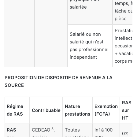
temps, à l
salariée
tâche ou à
pièce
Prestation
Salarié ou non
intellectue
salarié qui n’est
occasionn
pas professionnel
+ vacatio
indépendant
corps méd
PROPOSITION DE DISPOSITIF DE RENENUE A LA
SOURCE
RAS
Régime
Nature
Exemption
Contribuable
sur
de RAS
prestations
(FCFA)
HT
3
RAS
CEDEAO
,
Toutes
Inf à 100
0%