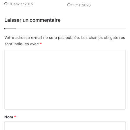
m
19 janvier 2015
c
11 mai 2026
é
o
t
m
Laisser un commentaire
i
m
e
i
r
s
Votre adresse e-mail ne sera pas publiée.
Les champs obligatoires
a
s
sont indiqués avec
*
u
i
t
o
C
r
n
o
e
d
m
r
m
e
e
m
n
s
t
e
s
»
e
n
,
l
t
C
e
o
s
a
Nom
*
n
i
i
s
m