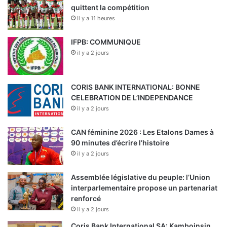
quittent la compétition
il y a 11 heures
IFPB: COMMUNIQUE
il y a 2 jours
CORIS BANK INTERNATIONAL: BONNE
CELEBRATION DE L’INDEPENDANCE
il y a 2 jours
CAN féminine 2026 : Les Etalons Dames à
90 minutes d’écrire l’histoire
il y a 2 jours
Assemblée législative du peuple: l’Union
interparlementaire propose un partenariat
renforcé
il y a 2 jours
Coris Bank International SA: Kamboinsin