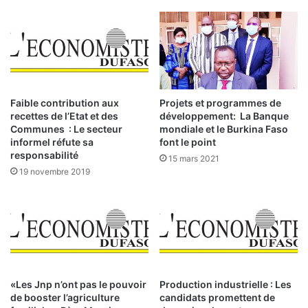
e
t
s
i
t
o
i
n
v
n
a
e
l
m
Faible contribution aux
Projets et programmes de
i
e
recettes de l’Etat et des
développement: La Banque
e
n
Communes : Le secteur
mondiale et le Burkina Faso
r
t
informel réfute sa
font le point
s
d
responsabilité
15 mars 2021
e
19 novembre 2019
s
p
o
i
d
s
l
«Les Jnp n’ont pas le pouvoir
Production industrielle : Les
o
de booster l’agriculture
candidats promettent de
u