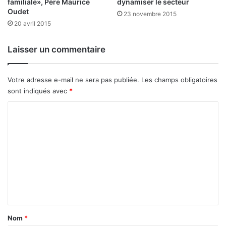
familiale», Père Maurice
dynamiser le secteur
r
Oudet
23 novembre 2015
d
20 avril 2015
s
:
l
Laisser un commentaire
a
r
è
Votre adresse e-mail ne sera pas publiée.
Les champs obligatoires
g
sont indiqués avec
*
l
C
e
m
o
e
m
n
t
m
a
e
t
i
n
o
t
n
a
r
Nom
*