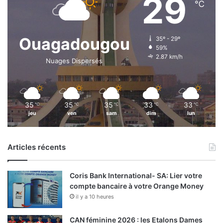
29
℃
l
u
s
Ouagadougou
i
35º - 29º
59%
v
2.87 km/h
e
Nuages Dispersés
d
e
s
C
35
35
35
33
33
℃
℃
℃
℃
℃
o
jeu
ven
sam
dim
lun
m
m
u
Articles récents
n
e
s
Coris Bank International- SA: Lier votre
compte bancaire à votre Orange Money
il y a 10 heures
CAN féminine 2026 : les Etalons Dames