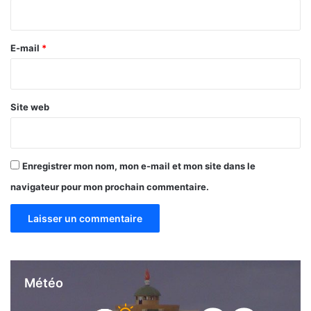
e
i
l
r
è
v
e
E-mail
*
e
*
d
e
l
Site web
a
c
o
m
Enregistrer mon nom, mon e-mail et mon site dans le
p
navigateur pour mon prochain commentaire.
é
t
e
n
c
e
e
Météo
x
c