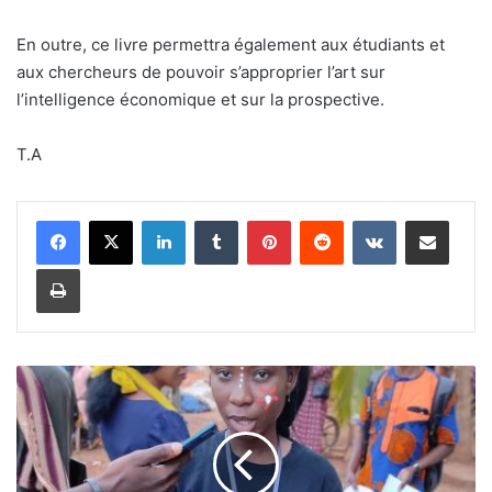
En outre, ce livre permettra également aux étudiants et
aux chercheurs de pouvoir s’approprier l’art sur
l’intelligence économique et sur la prospective.
T.A
Linkedin
Tumblr
Pinterest
Reddit
VKontakte
Partager par email
Imprimer
S
N
C
:
l
a