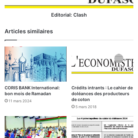
n
a
a
l
l
:
Editorial: Clash
S
C
A
l
Articles similaires
:
a
l
s
a
h
b
a
n
q
u
e
CORIS BANK International:
Crédits intrants : Le cahier de
a
bon mois de Ramadan
doléances des producteurs
u
de coton
11 mars 2024
t
5 mars 2018
r
e
m
e
n