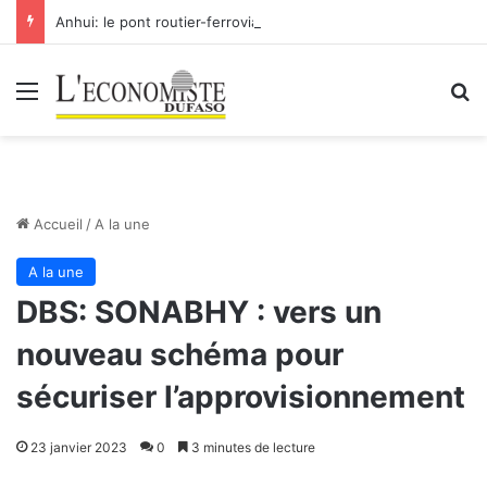
Anhui: le pont routier-ferroviaire sur le Yangtsé de Ma’anshan entre dans la phase finale en vue de sa mise en service
Menu
R
Accueil
/
A la une
A la une
DBS: SONABHY : vers un
nouveau schéma pour
sécuriser l’approvisionnement
23 janvier 2023
0
3 minutes de lecture