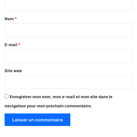
p
t
e
r
a
Nom
*
f
i
o
r
r
m
e
E-mail
*
a
*
n
c
e
Site web
s
Enregistrer mon nom, mon e-mail et mon site dans le
navigateur pour mon prochain commentaire.