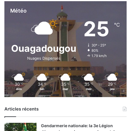
Météo
25
℃
Ouagadougou
30º - 25º
80%
1.79 km/h
Nuages Dispersés
30
34
35
35
29
℃
℃
℃
℃
℃
dim
lun
mar
mer
jeu
Articles récents
Gendarmerie nationale: la 3e Légion