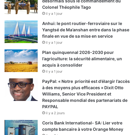
désormais sous le commandement du
Colonel Théophile Tago
il y a 1 jour
Anhui: le pont routier-ferroviaire sur le
Yangtsé de Ma’anshan entre dans la phase
finale en vue de sa mise en service
il y a 1 jour
Plan quinquennal 2026-2030 pour
l’agriculture: la sécurité alimentaire, un
acquis à consolider
il y a 1 jour
PayPal: « Notre priorité est d’élargir l’accès
à des moyens plus efficaces » Dixit Otto
Williams, Senior Vice President et
Responsable mondial des partenariats de
PAYPAL
il y a 2 jours
Coris Bank International- SA: Lier votre
compte bancaire à votre Orange Money