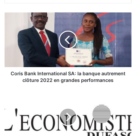
C
o
r
i
s
B
a
n
k
I
Coris Bank International SA: la banque autrement
n
clôture 2022 en grandes performances
t
e
E
r
d
n
i
a
t
t
o
i
r
o
i