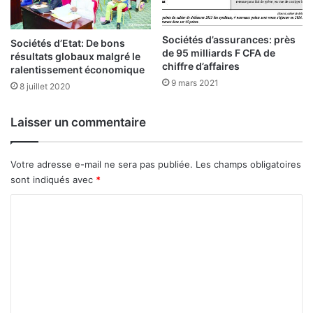
t
c
Sociétés d’assurances: près
l
Sociétés d’Etat: De bons
de 95 milliards F CFA de
ô
résultats globaux malgré le
chiffre d’affaires
ralentissement économique
t
9 mars 2021
u
8 juillet 2020
r
e
Laisser un commentaire
2
0
2
Votre adresse e-mail ne sera pas publiée.
Les champs obligatoires
2
sont indiqués avec
*
e
n
C
g
o
r
a
m
n
m
d
e
e
s
n