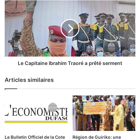
l
L
b
e
u
C
r
a
k
p
i
i
n
t
a
a
b
i
è
n
Le Capitaine Ibrahim Traoré a prêté serment
:
e
a
I
Articles similaires
f
b
f
r
e
a
c
h
t
i
é
m
p
T
a
r
r
a
Le Bulletin Officiel de la Cote
Région de Guiriko: une