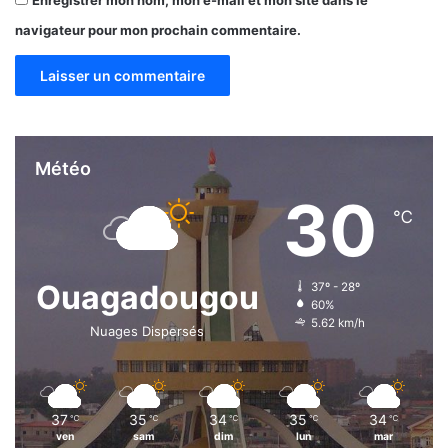
navigateur pour mon prochain commentaire.
Météo
30
℃
Ouagadougou
37º - 28º
60%
5.62 km/h
Nuages Dispersés
37
35
34
35
34
℃
℃
℃
℃
℃
ven
sam
dim
lun
mar