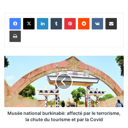
Linkedin
Tumblr
Pinterest
Reddit
VKontakte
Partager par email
Imprimer
M
u
s
é
e
n
a
t
i
o
Musée national burkinabè: affecté par le terrorisme,
n
la chute du tourisme et par la Covid
a