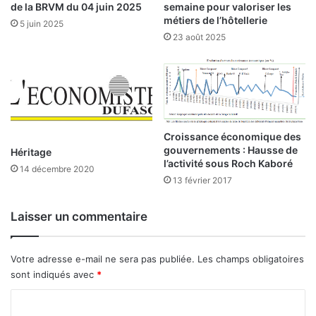
l
o
de la BRVM du 04 juin 2025
semaine pour valoriser les
e
r
métiers de l’hôtellerie
5 juin 2025
t
é
23 août 2025
e
a
r
p
r
r
o
ê
r
t
i
é
s
Croissance économique des
s
gouvernements : Hausse de
m
e
Héritage
l’activité sous Roch Kaboré
e
r
14 décembre 2020
,
13 février 2017
m
l
e
a
n
Laisser un commentaire
c
t
h
u
Votre adresse e-mail ne sera pas publiée.
Les champs obligatoires
t
sont indiqués avec
*
e
d
C
u