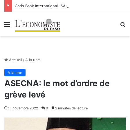
Coris Bank International- SA: Lier votre compte bancaire à votre Orange Money
Menu
R
Accueil
/
A la une
A la une
ASECNA: le mot d’ordre de
grève levé
11 novembre 2022
0
2 minutes de lecture