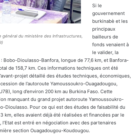
Si le
gouvernement
burkinabè et les
principaux
re général du ministère des Infrastructures,
bailleurs de
R)
fonds venaient à
le valider, la
 1 : Bobo-Dioulasso-Banfora, longue de 77,6 km, et Banfora-
 total de 158,7 km. Ces informations techniques ont été
t d’avant-projet détaillé des études techniques, économiques,
oncession de l’autoroute Yamoussoukro-Ouagadougou,
U7B), long d’environ 200 km au Burkina Faso. Cette
illon manquant du grand projet autoroute Yamoussoukro-
-Dioulasso. Pour ce qui est des études de faisabilité du
m, elles avaient déjà été réalisées et financées par le
l’Etat est entré en négociation avec des partenaires
première section Ouagadougou-Koudougou.