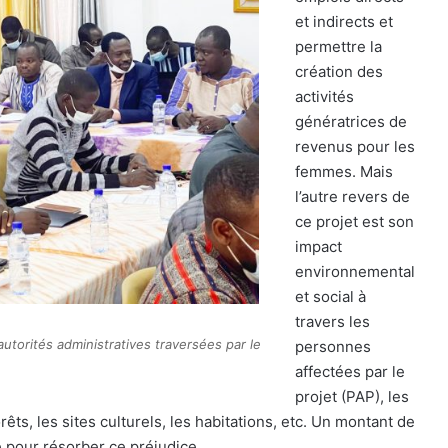
et indirects et
permettre la
création des
activités
génératrices de
revenus pour les
femmes. Mais
l’autre revers de
ce projet est son
impact
environnemental
et social à
travers les
autorités administratives traversées par le
personnes
affectées par le
projet (PAP), les
êts, les sites culturels, les habitations, etc. Un montant de
é pour résorber ce préjudice.