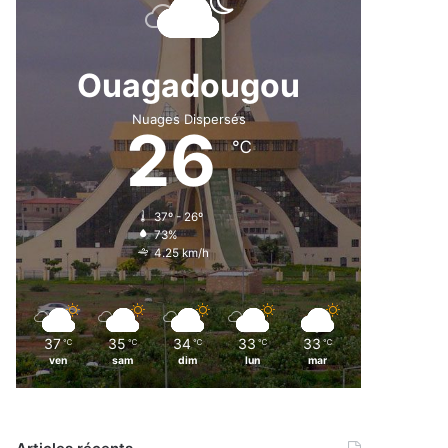
Ouagadougou
Nuages Dispersés
26
℃
37º - 26º
73%
4.25 km/h
37
35
34
33
33
℃
℃
℃
℃
℃
ven
sam
dim
lun
mar