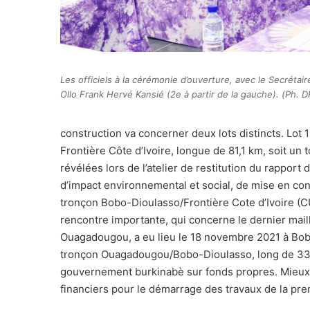
Les officiels à la cérémonie d’ouverture, avec le Secrétai
Ollo Frank Hervé Kansié (2e à partir de la gauche). (Ph. D
construction va concerner deux lots distincts. Lot
Frontière Côte d’Ivoire, longue de 81,1 km, soit un
révélées lors de l’atelier de restitution du rappor
d’impact environnemental et social, de mise en c
tronçon Bobo-Dioulasso/Frontière Cote d’Ivoire (C
rencontre importante, qui concerne le dernier ma
Ouagadougou, a eu lieu le 18 novembre 2021 à Bobo
tronçon Ouagadougou/Bobo-Dioulasso, long de 333 k
gouvernement burkinabè sur fonds propres. Mieux, 
financiers pour le démarrage des travaux de la 