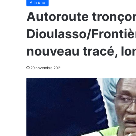
A la une
Autoroute tronço
Dioulasso/Frontièr
nouveau tracé, lo
29 novembre 2021