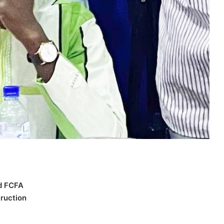
rd FCFA
truction