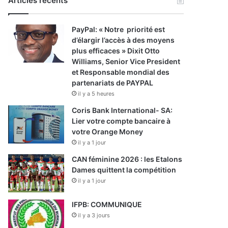
Articles récents
PayPal: « Notre priorité est
d’élargir l’accès à des moyens
plus efficaces » Dixit Otto
Williams, Senior Vice President
et Responsable mondial des
partenariats de PAYPAL
il y a 5 heures
Coris Bank International- SA:
Lier votre compte bancaire à
votre Orange Money
il y a 1 jour
CAN féminine 2026 : les Etalons
Dames quittent la compétition
il y a 1 jour
IFPB: COMMUNIQUE
il y a 3 jours