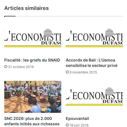
s
g
i
Articles similaires
o
d
,
e
D
n
i
t
r
d
e
e
c
l
t
a
e
Fiscalité : les griefs du SNAID
Accords de Bali : L’Uemoa
r
u
sensibilise le secteur privé
31 octobre 2016
é
r
9 novembre 2015
p
d
u
e
b
r
l
e
i
c
q
h
u
e
e
r
SNC 2026: plus de 2.000
Epouvantail
p
c
enfants initiés aux richesses
18 juin 2018
o