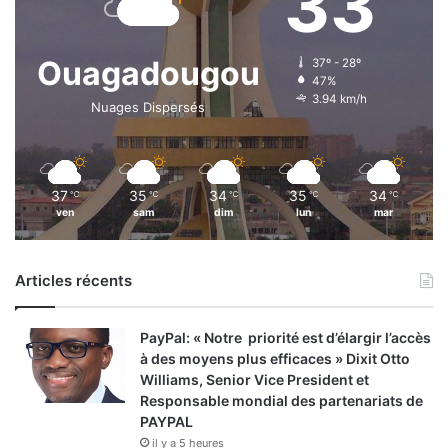
33
n
r
n
d
i
u
Ouagadougou
37º - 28º
v
p
47%
e
r
3.94 km/h
Nuages Dispersés
r
o
s
j
a
e
i
t
r
37
35
34
35
34
℃
℃
℃
℃
℃
a
ven
sam
dim
lun
mar
e
u
d
t
u
o
r
Articles récents
c
é
u
t
i
PayPal: « Notre priorité est d’élargir l’accès
a
s
à des moyens plus efficaces » Dixit Otto
b
e
Williams, Senior Vice President et
l
u
Responsable mondial des partenariats de
i
r
PAYPAL
s
à
il y a 5 heures
s