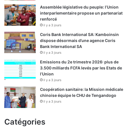
p
u
Assemblée législative du peuple: l’Union
u
e
interparlementaire propose un partenariat
l
:
renforcé
a
«
il y a 3 jours
i
N
r
Coris Bank International SA: Kamboinsin
o
e
dispose désormais d’une agence Coris
u
d
Bank International SA
s
e
il y a 3 jours
s
C
o
Emissions du 2e trimestre 2026: plus de
h
m
3.500 milliards FCFA levés par les Etats de
i
m
l’Union
n
e
il y a 3 jours
e
s
d
p
Coopération sanitaire: la Mission médicale
a
r
chinoise équipe le CHU de Tengandogo
n
ê
il y a 3 jours
s
t
s
s
i
à
Catégories
è
c