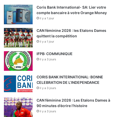
d
e
o
Coris Bank International- SA: Lier votre
m
u
compte bancaire à votre Orange Money
e
b
il y a 1 jour
n
l
t
e
CAN féminine 2026 : les Etalons Dames
d
i
quittent la compétition
e
s
il y a 1 jour
l
o
a
l
IFPB: COMMUNIQUE
r
a
il y a 3 jours
é
t
p
i
u
o
b
CORIS BANK INTERNATIONAL: BONNE
n
l
CELEBRATION DE L’INDEPENDANCE
t
i
il y a 3 jours
h
q
e
u
r
CAN féminine 2026 : Les Etalons Dames à
e
m
90 minutes d’écrire l’histoire
p
i
il y a 3 jours
o
q