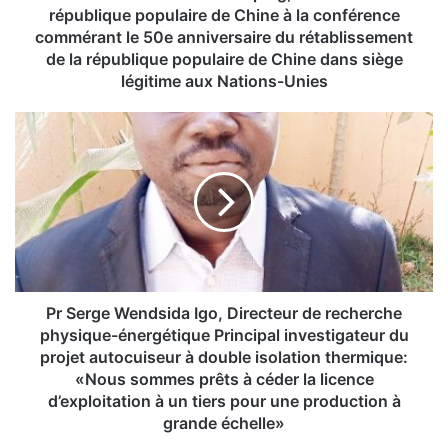
m
république populaire de Chine à la conférence
o
commérant le 50e anniversaire du rétablissement
n
de la république populaire de Chine dans siège
s
légitime aux Nations-Unies
i
e
P
u
r
r
S
X
e
I
r
J
g
i
e
n
W
p
e
i
n
Pr Serge Wendsida Igo, Directeur de recherche
n
d
physique-énergétique Principal investigateur du
g
s
projet autocuiseur à double isolation thermique:
,
i
«Nous sommes prêts à céder la licence
P
d
d’exploitation à un tiers pour une production à
r
a
grande échelle»
é
I