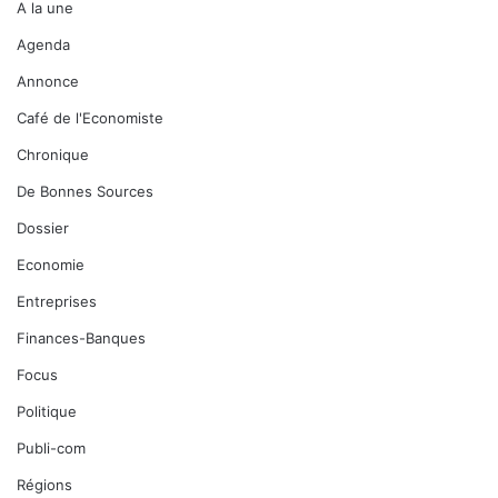
g
A la une
é
e
d
Agenda
l
e
é
Annonce
r
g
l
Café de l'Economiste
i
a
t
l
Chronique
i
i
De Bonnes Sources
m
c
e
e
Dossier
a
n
u
Economie
c
x
e
Entreprises
N
d
a
Finances-Banques
’
t
e
Focus
i
x
o
p
Politique
n
l
Publi-com
s
o
-
i
Régions
U