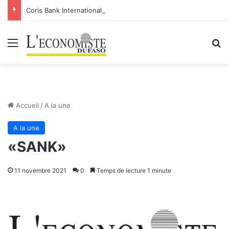
Coris Bank International- SA: Lier votre compte bancaire à votre Orange Money
Menu
R
Accueil
/
A la une
A la une
«SANK»
11 novembre 2021
0
Temps de lecture 1 minute