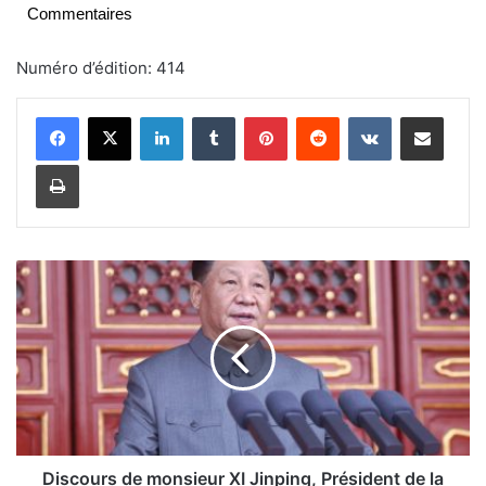
Commentaires
Numéro d’édition: 414
Linkedin
Tumblr
Pinterest
Reddit
VKontakte
Partager par email
Imprimer
D
i
s
c
o
u
r
s
d
e
Discours de monsieur XI Jinping, Président de la