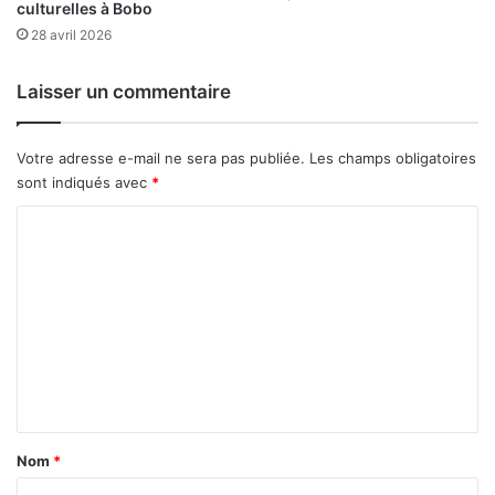
h
culturelles à Bobo
p
e
28 avril 2026
u
p
l
h
Laisser un commentaire
a
y
i
s
r
i
Votre adresse e-mail ne sera pas publiée.
Les champs obligatoires
e
q
sont indiqués avec
*
d
u
e
e
C
C
-
h
o
é
i
n
m
n
e
m
e
r
à
g
e
l
é
n
a
t
c
t
i
o
q
a
Nom
*
n
u
f
i
e