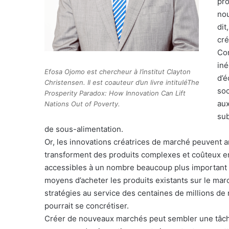
pro
nou
dit
cr
Com
iné
Efosa Ojomo est chercheur à l’institut Clayton
d’é
Christensen. Il est coauteur d’un livre intituléThe
soc
Prosperity Paradox: How Innovation Can Lift
aux
Nations Out of Poverty.
sub
de sous-alimentation.
Or, les innovations créatrices de marché peuvent am
transforment des produits complexes et coûteux en
accessibles à un nombre beaucoup plus important 
moyens d’acheter les produits existants sur le mar
stratégies au service des centaines de millions d
pourrait se concrétiser.
Créer de nouveaux marchés peut sembler une tâche 