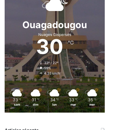
Ouagadougou
Nuages Dispersés
30
℃
33º - 22º
59%
4.33 km/h
33
31
34
33
35
℃
℃
℃
℃
℃
sam
dim
lun
mar
mer