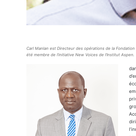
Carl Manlan est Directeur des opérations de la Fondation 
été membre de l’initiative New Voices de l’Institut Aspen.
dan
d’e
éco
emp
pri
gro
Acc
dir
l’i