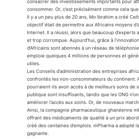
consacrer des investissements importants pour atti
consommer. Or, c’est précisément comme cela que l’
Il y a un peu plus de 20 ans, Mo Ibrahim a créé Cel
objectif était de permettre aux Africains moyens d
Internet. Il a réussi, alors que beaucoup d’experts 
et trop corrompue. Aujourd’hui, grâce à l’innovatio
d’Africains sont abonnés à un réseau de téléphoni
emploie quelques 4 millions de personnes et génère
utiles.
Les Conseils d’administration des entreprises afri
confrontés les non-consommateurs du continent. A 
pourraient-ils avoir accès à de meilleurs soins de 
publique sont insuffisants, tandis que les ONG n’o
améliorer l’accès aux soins. Or, de nouveaux marc
Ainsi, la compagnie pharmaceutique ghanéenne mPh
offrant des médicaments de qualité à un prix abordab
créé des centaines d’emplois. mPharma a adopté la 
gagnante.