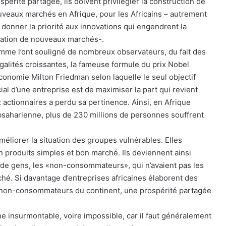
spérité partagée, ils doivent privilégier la construction de
veaux marchés en Afrique, pour les Africains – autrement
, donner la priorité aux innovations qui engendrent la
éation de nouveaux marchés-.
me l’ont souligné de nombreux observateurs, du fait des
galités croissantes, la fameuse formule du prix Nobel
conomie Milton Friedman selon laquelle le seul objectif
ial d’une entreprise est de maximiser la part qui revient
 actionnaires a perdu sa pertinence. Ainsi, en Afrique
saharienne, plus de 230 millions de personnes souffrent
éliorer la situation des groupes vulnérables. Elles
 produits simples et bon marché. Ils deviennent ainsi
de gens, les «non-consommateurs», qui n’avaient pas les
ché. Si davantage d’entreprises africaines élaborent des
e non-consommateurs du continent, une prospérité partagée
insurmontable, voire impossible, car il faut généralement