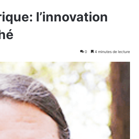
rique: l’innovation
ché
0
4 minutes de lecture