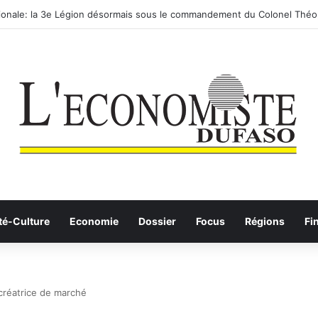
utier-ferroviaire sur le Yangtsé de Ma’anshan entre dans la phase final
té-Culture
Economie
Dossier
Focus
Régions
Fi
 créatrice de marché