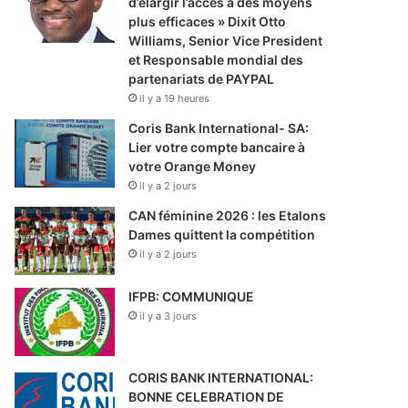
d’élargir l’accès à des moyens
plus efficaces » Dixit Otto
Williams, Senior Vice President
et Responsable mondial des
partenariats de PAYPAL
il y a 19 heures
Coris Bank International- SA:
Lier votre compte bancaire à
votre Orange Money
il y a 2 jours
CAN féminine 2026 : les Etalons
Dames quittent la compétition
il y a 2 jours
IFPB: COMMUNIQUE
il y a 3 jours
CORIS BANK INTERNATIONAL:
BONNE CELEBRATION DE