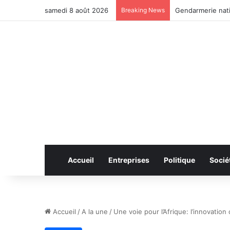
samedi 8 août 2026
Breaking News
Anhui: le pont ro
Accueil
Entreprises
Politique
Socié
Accueil
/
A la une
/
Une voie pour l’Afrique: l’innovation