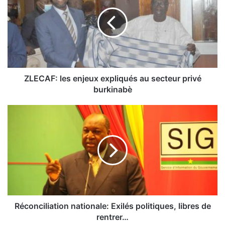
E
C
A
F
:
l
e
s
ZLECAF: les enjeux expliqués au secteur privé
e
burkinabè
n
j
R
e
é
u
c
x
o
e
n
x
c
p
i
l
l
i
i
q
a
Réconciliation nationale: Exilés politiques, libres de
u
t
rentrer…