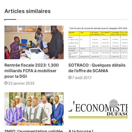
é
i
s
o
Articles similaires
a
n
u
n
s
a
e
t
c
i
t
o
e
n
u
a
r
l
Rentrée fiscale 2023: 1.300
SOTRACO : Quelques détails
p
e
milliards FCFA à mobiliser
de l’offre de SCANIA
r
:
pour la DGI
7 août 2017
i
E
23 janvier 2023
v
x
é
i
b
l
u
é
r
s
k
p
i
o
n
l
SMIG: l’augmentation validée
A la bourse !