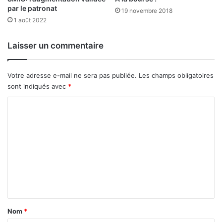
a
par le patronat
i
19 novembre 2018
b
t
1 août 2022
è
i
q
Laisser un commentaire
u
e
s
Votre adresse e-mail ne sera pas publiée.
Les champs obligatoires
,
sont indiqués avec
*
l
i
C
b
o
r
e
m
s
m
d
e
e
r
n
e
t
n
t
a
Nom
*
r