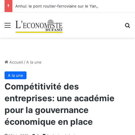
Anhui: le pont routier-ferroviaire sur le Yangtsé de Ma’anshan entre dans la phase finale en vue de sa mise en service
Menu
R
Accueil
/
A la une
A la une
Compétitivité des
entreprises: une académie
pour la gouvernance
économique en place