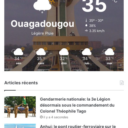
35
℃
Ouagadougou
35º - 30º
38%
3.35 km/h
Légère Pluie
34
35
32
34
33
℃
℃
℃
℃
℃
ven
sam
dim
lun
mar
Articles récents
Gendarmerie nationale: la 3e Légion
désormais sous le commandement du
Colonel Théophile Tago
il y a 4 secondes
Anhui: le pont routier-ferroviaire sur le