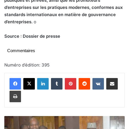
publiques et privées, ainsi que les promoteurs
d’entreprises sur les pratiques modernes, conformes aux
standards internationaux en matière de gouvernance
d’entreprises.
o
Source : Dossier de presse
Commentaires
Numéro d’édition: 395
Linkedin
Tumblr
Pinterest
Reddit
VKontakte
Partager par email
Imprimer
Z
L