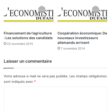
r
E
e
É
n
C
t
H
s
A
d
N
’
G
Financement de l’agriculture
Coopération économique: De
é
E
: Les solutions des candidats
nouveaux investisseurs
l
allemands arrivent
C
23 novembre 2015
è
O
7 novembre 2014
v
N
e
T
Laisser un commentaire
s
I
(
N
A
E
Votre adresse e-mail ne sera pas publiée.
Les champs obligatoires
P
N
sont indiqués avec
*
E
T
)
A
C
:
L
o
L
E
e
(
m
C
Z