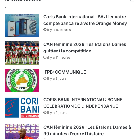
q
u
i
Coris Bank International- SA: Lier votre
c
compte bancaire à votre Orange Money
o
il y a 10 heures
n
c
CAN féminine 2026 : les Etalons Dames
e
quittent la compétition
r
il y a 11 heures
n
e
IFPB: COMMUNIQUE
l
il y a 2 jours
e
s
q
u
CORIS BANK INTERNATIONAL: BONNE
e
CELEBRATION DE L’INDEPENDANCE
s
il y a 2 jours
t
i
CAN féminine 2026 : Les Etalons Dames à
o
90 minutes d’écrire l’histoire
n