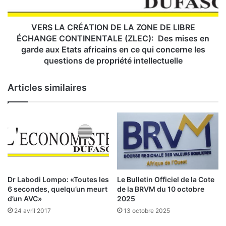
t
R
d
É
e
A
VERS LA CRÉATION DE LA ZONE DE LIBRE
s
T
ÉCHANGE CONTINENTALE (ZLEC): Des mises en
A
I
garde aux Etats africains en ce qui concerne les
s
O
questions de propriété intellectuelle
s
N
o
D
Articles similaires
c
E
i
L
a
A
t
Z
i
O
o
N
n
E
s
D
d
E
Dr Labodi Lompo: «Toutes les
Le Bulletin Officiel de la Cote
e
L
6 secondes, quelqu’un meurt
de la BRVM du 10 octobre
s
I
d’un AVC»
2025
p
B
24 avril 2017
13 octobre 2025
a
R