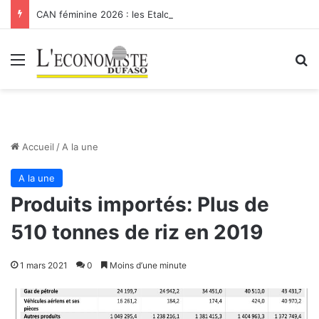
CAN féminine 2026 : les Etalons Dames quittent la compétition
Menu
R
Accueil
/
A la une
A la une
Produits importés: Plus de
510 tonnes de riz en 2019
1 mars 2021
0
Moins d’une minute