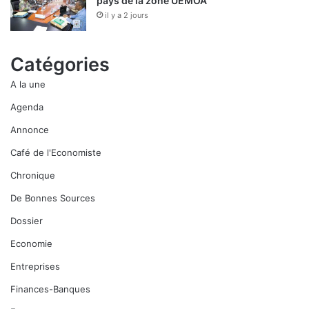
pays de la zone UEMOA
u
il y a 2 jours
e
l
l
Catégories
e
A la une
Agenda
Annonce
Café de l'Economiste
Chronique
De Bonnes Sources
Dossier
Economie
Entreprises
Finances-Banques