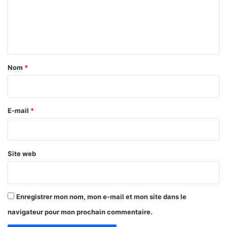
m
S
L
C
e
E
-
C
n
P
)
t
S
:
p
a
Nom
*
o
D
i
s
e
e
s
r
l
m
e
E-mail
*
e
i
d
*
s
é
e
b
s
Site web
a
e
t
n
g
a
Enregistrer mon nom, mon e-mail et mon site dans le
r
d
navigateur pour mon prochain commentaire.
e