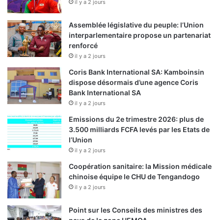
il y a 2 jours
s
d
Assemblée législative du peuple: l’Union
e
interparlementaire propose un partenariat
p
renforcé
r
il y a 2 jours
o
p
Coris Bank International SA: Kamboinsin
r
dispose désormais d’une agence Coris
i
Bank International SA
é
il y a 2 jours
t
Emissions du 2e trimestre 2026: plus de
é
3.500 milliards FCFA levés par les Etats de
i
l’Union
n
il y a 2 jours
t
e
Coopération sanitaire: la Mission médicale
l
chinoise équipe le CHU de Tengandogo
l
il y a 2 jours
e
c
Point sur les Conseils des ministres des
t