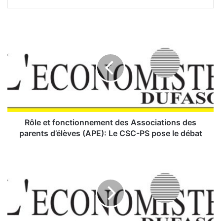
R
ô
l
e
e
t
f
o
n
c
Rôle et fonctionnement des Associations des
t
parents d’élèves (APE): Le CSC-PS pose le débat
i
o
V
n
E
n
R
e
S
m
L
e
A
n
C